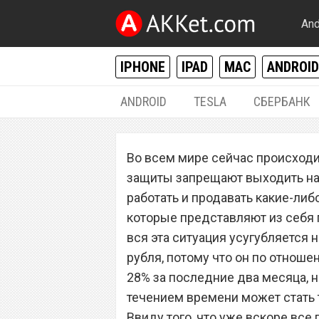
And
IPHONE
IPAD
MAC
ANDROID
ANDROID
TESLA
СБЕРБАНК
РАЗНОЕ
Во всем мире сейчас происходи
Россияне в пани
защиты запрещают выходить на 
другую технику 
работать и продавать какие-либ
которые представляют из себя п
вся эта ситуация усугубляется 
рубля, потому что он по отноше
28% за последние два месяца, но
течением времени может стать т
Ввиду того, что уже вскоре все