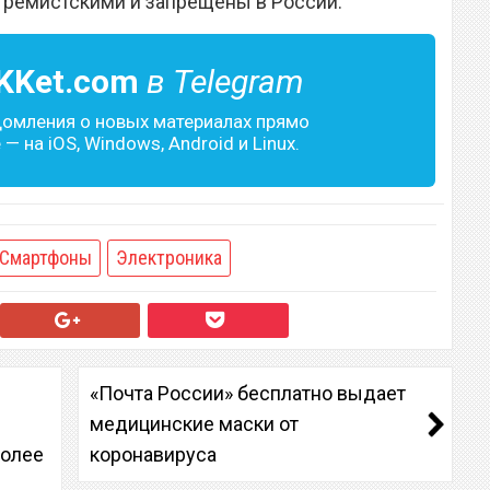
тремистскими и запрещены в России.
KKet.com
в Telegram
домления о новых материалах прямо
— на iOS, Windows, Android и Linux.
Смартфоны
Электроника
«Почта России» бесплатно выдает
медицинские маски от
более
коронавируса