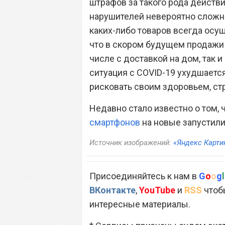
штрафов за такого рода действи
нарушителей невероятно сложно,
каких-либо товаров всегда осу
что в скором будущем продажи 
числе с доставкой на дом, так 
ситуация с COVID-19 ухудшаетс
рисковать своим здоровьем, ст
Недавно стало известно о том,
смартфонов
на новые запустили
Источник изображений:
«Яндекс Карти
Присоединяйтесь к нам в
G
o
o
g
l
ВКонтакте
,
YouTube
и
RSS
чтобы
интересные материалы.