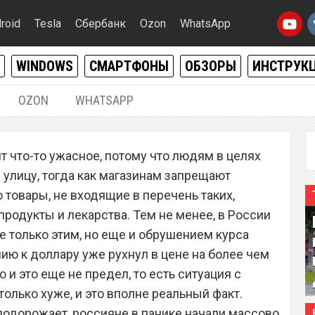
roid
Tesla
Сбербанк
Ozon
WhatsApp
WINDOWS
СМАРТФОНЫ
ОБЗОРЫ
ИНСТРУК
OZON
WHATSAPP
31.03.2020
|
0
т что-то ужасное, потому что людям в целях
ке скупают смартфоны и
улицу, тогда как магазинам запрещают
из-за будущего роста цен
о товары, не входящие в перечень таких,
родукты и лекарства. Тем не менее, в России
не только этим, но еще и обрушением курса
нию к доллару уже рухнул в цене на более чем
 и это еще не предел, то есть ситуация с
олько хуже, и это вполне реальный факт.
 подорожает, россияне в панике начали массово