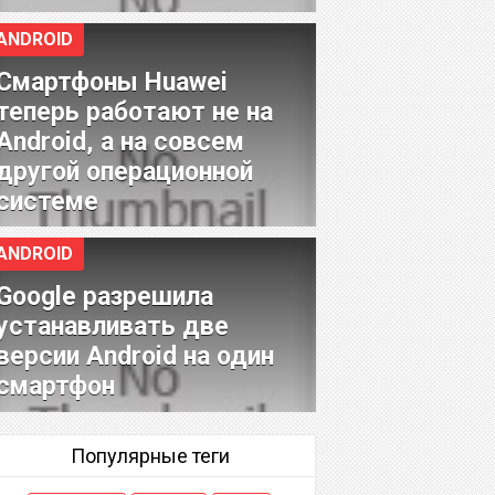
ANDROID
Смартфоны Huawei
теперь работают не на
Android, а на совсем
другой операционной
системе
ANDROID
Google разрешила
устанавливать две
версии Android на один
смартфон
Популярные теги