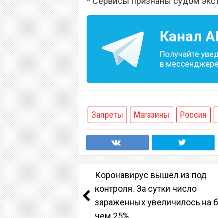
* Сервисы признаны судом экс
Канал
A
Получайте уве
в мессенджере 
Запреты
Магазины
Россия
Коронавирус вышел из под
контроля. За сутки число
зараженных увеличилось на 
чем 25%