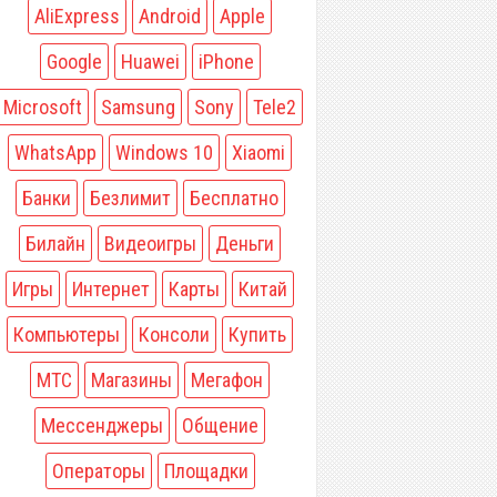
AliExpress
Android
Apple
Google
Huawei
iPhone
Microsoft
Samsung
Sony
Tele2
WhatsApp
Windows 10
Xiaomi
Банки
Безлимит
Бесплатно
Билайн
Видеоигры
Деньги
Игры
Интернет
Карты
Китай
Компьютеры
Консоли
Купить
МТС
Магазины
Мегафон
Мессенджеры
Общение
Операторы
Площадки