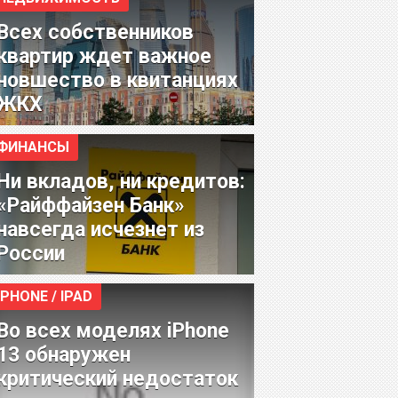
Всех собственников
квартир ждет важное
новшество в квитанциях
ЖКХ
ФИНАНСЫ
Ни вкладов, ни кредитов:
«Райффайзен Банк»
навсегда исчезнет из
России
IPHONE / IPAD
Во всех моделях iPhone
13 обнаружен
критический недостаток