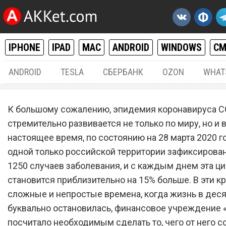
IPHONE
IPAD
MAC
ANDROID
WINDOWS
С
ANDROID
TESLA
СБЕРБАНК
OZON
WHAT
РАЗНОЕ
28.
К большому сожалению, эпидемия коронавируса C
«Сбербанк» списал долги 
стремительно развивается не только по миру, но и в
настоящее время, по состоянию на 28 марта 2020 го
россиянам из-за коронави
одной только российской территории зафиксирова
1250 случаев заболевания, и с каждым днем эта ц
становится приблизительно на 15% больше. В эти к
сложные и непростые времена, когда жизнь в деся
буквально остановилась, финансовое учреждение 
посчитало необходимым сделать то, чего от него 