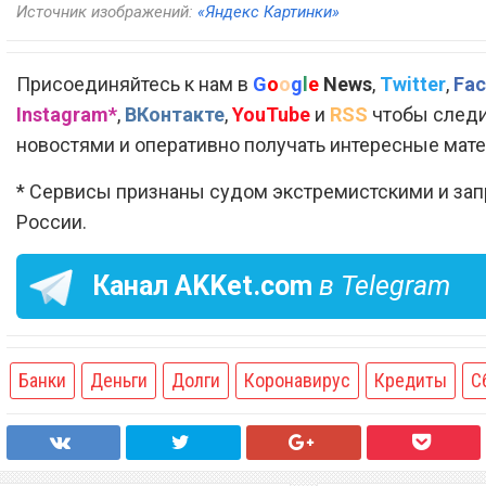
Источник изображений:
«Яндекс Картинки»
Присоединяйтесь к нам в
G
o
o
g
l
e
News
,
Twitter
,
Fac
Instagram*
,
ВКонтакте
,
YouTube
и
RSS
чтобы следи
новостями и оперативно получать интересные мат
* Сервисы признаны судом экстремистскими и за
России.
Канал
AKKet.com
в Telegram
Банки
Деньги
Долги
Коронавирус
Кредиты
С