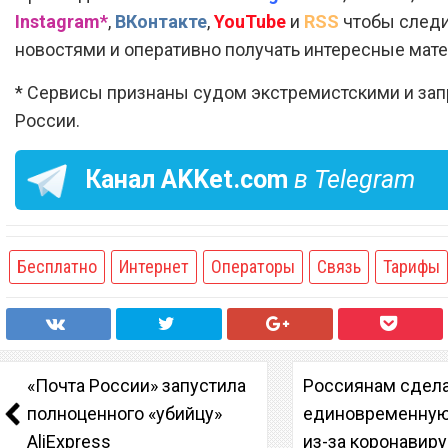
Instagram*
,
ВКонтакте
,
YouTube
и
RSS
чтобы следи
новостями и оперативно получать интересные мат
* Сервисы признаны судом экстремистскими и за
России.
Канал
AKKet.com
в Telegram
Бесплатно
Интернет
Операторы
Связь
Тарифы
«Почта России» запустила
Россиянам сдел
полноценного «убийцу»
единовременную
AliExpress
из-за коронавир