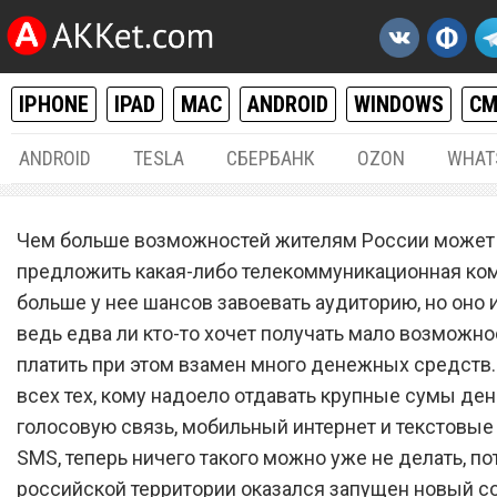
IPHONE
IPAD
MAC
ANDROID
WINDOWS
С
ANDROID
TESLA
СБЕРБАНК
OZON
WHAT
РАЗНОЕ
23.
Чем больше возможностей жителям России может
Новый сотовый оператор
предложить какая-либо телекоммуникационная ком
больше у нее шансов завоевать аудиторию, но оно и
запустил бесплатный та
ведь едва ли кто-то хочет получать мало возможно
план с 4000 минутами зво
платить при этом взамен много денежных средств.
и 50 ГБ мобильного интер
всех тех, кому надоело отдавать крупные сумы ден
голосовую связь, мобильный интернет и текстовы
SMS, теперь ничего такого можно уже не делать, по
российской территории оказался запущен новый с