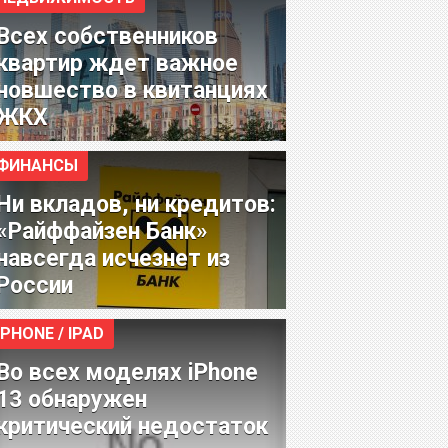
Всех собственников
квартир ждет важное
новшество в квитанциях
ЖКХ
ФИНАНСЫ
Ни вкладов, ни кредитов:
«Райффайзен Банк»
навсегда исчезнет из
России
IPHONE / IPAD
Во всех моделях iPhone
13 обнаружен
критический недостаток