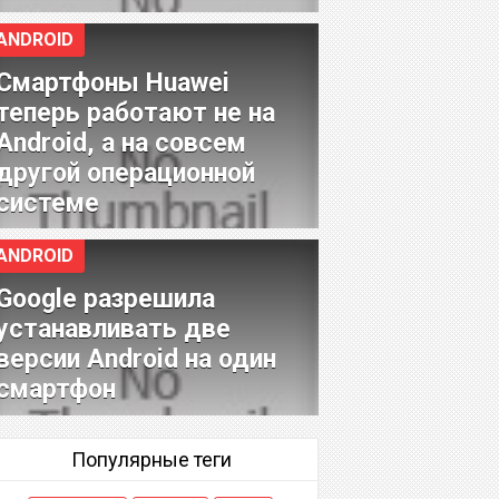
ANDROID
Смартфоны Huawei
теперь работают не на
Android, а на совсем
другой операционной
системе
ANDROID
Google разрешила
устанавливать две
версии Android на один
смартфон
Популярные теги