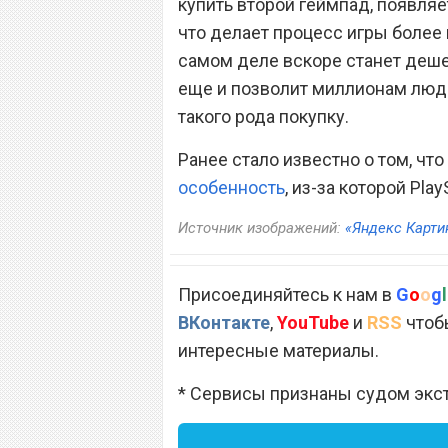
купить второй геймпад, появля
что делает процесс игры более
самом деле вскоре станет дешев
еще и позволит миллионам люд
такого рода покупку.
Ранее стало известно о том, что
особенность
, из-за которой Pla
Источник изображений:
«Яндекс Карти
Присоединяйтесь к нам в
G
o
o
g
l
ВКонтакте
,
YouTube
и
RSS
чтобы
интересные материалы.
* Сервисы признаны судом экс