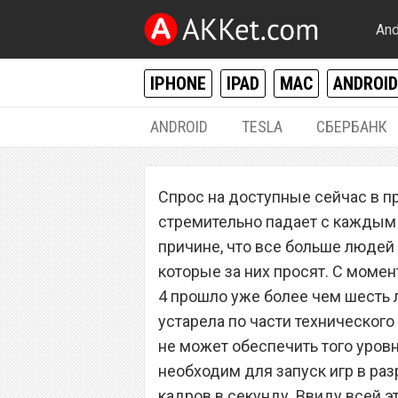
And
IPHONE
IPAD
MAC
ANDROID
ANDROID
TESLA
СБЕРБАНК
РАЗНОЕ
Спрос на доступные сейчас в 
Шок: Sony обруш
стремительно падает с каждым д
PlayStation 4 в д
причине, что все больше людей 
которые за них просят. С момен
4 прошло уже более чем шесть л
устарела по части технического
не может обеспечить того уров
необходим для запуск игр в ра
кадров в секунду. Ввиду всей э