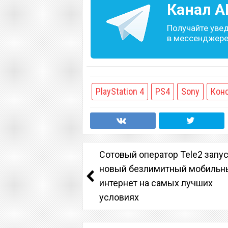
Канал
A
Получайте уве
в мессенджере 
PlayStation 4
PS4
Sony
Кон
Сотовый оператор Tele2 запу
новый безлимитный мобильн
интернет на самых лучших
условиях