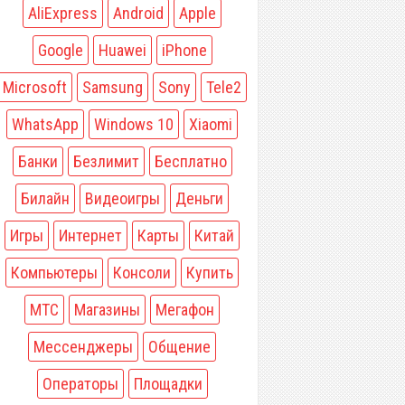
AliExpress
Android
Apple
Google
Huawei
iPhone
Microsoft
Samsung
Sony
Tele2
WhatsApp
Windows 10
Xiaomi
Банки
Безлимит
Бесплатно
Билайн
Видеоигры
Деньги
Игры
Интернет
Карты
Китай
Компьютеры
Консоли
Купить
МТС
Магазины
Мегафон
Мессенджеры
Общение
Операторы
Площадки