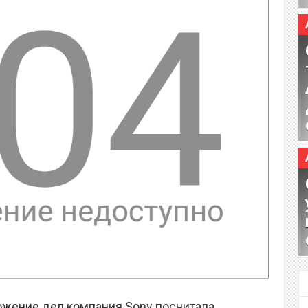
ожение дел компания Sony посчитала