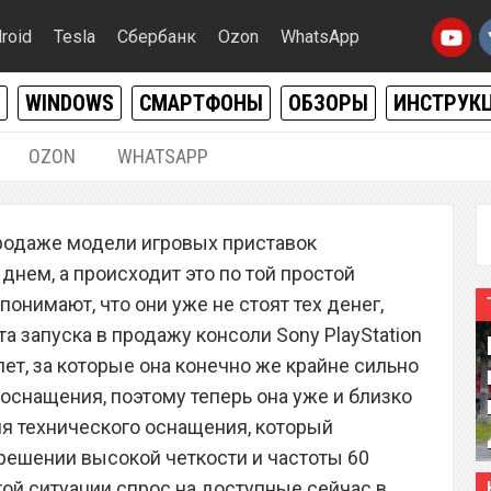
roid
Tesla
Сбербанк
Ozon
WhatsApp
WINDOWS
СМАРТФОНЫ
ОБЗОРЫ
ИНСТРУК
OZON
WHATSAPP
20.03.2020
|
0
продаже модели игровых приставок
ила цену приставки
нем, а происходит это по той простой
ва раза
понимают, что они уже не стоят тех денег,
та запуска в продажу консоли Sony PlayStation
ет, за которые она конечно же крайне сильно
 оснащения, поэтому теперь она уже и близко
ня технического оснащения, который
зрешении высокой четкости и частоты 60
той ситуации спрос на доступные сейчас в