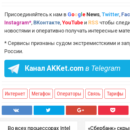
Присоединяйтесь к нам в
G
o
o
g
l
e
News
,
Twitter
,
Fac
Instagram*
,
ВКонтакте
,
YouTube
и
RSS
чтобы следи
новостями и оперативно получать интересные мат
* Сервисы признаны судом экстремистскими и за
России.
Канал
AKKet.com
в Telegram
Интернет
Мегафон
Операторы
Связь
Тарифы
Во всех процессорах Intel
«Сбербанк» скры