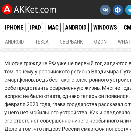
IPHONE
IPAD
MAC
ANDROID
WINDOWS
С
ANDROID
TESLA
СБЕРБАНК
OZON
WHAT
РАЗНОЕ
27.
Многие граждане РФ уже не первый год задаются 
Владимир Путин рассказа
том, почему у российского региона Владимира Пути
смартфонов, ведь без такого электронного устройс
почему у него нет смартф
себе представить современную жизнь. Многие годы
вопрос не было ответа, однако теперь он появился.
февраля 2020 года, глава государства рассказал о 
у него нет мобильного устройства. Как и следовало
его ответе нет совершенно ничего необычного или 
Дело в том, что лидеру России смартфон попросту 