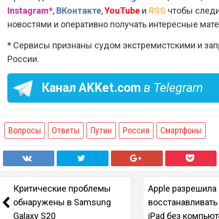
Instagram*
,
ВКонтакте
,
YouTube
и
RSS
чтобы следи
новостями и оперативно получать интересные мат
* Сервисы признаны судом экстремистскими и за
России.
Канал
AKKet.com
в Telegram
Вопросы
Ответы
Путин
Россия
Смартфоны
Критические проблемы
Apple разрешила
обнаружены в Samsung
восстанавливать 
Galaxy S20
iPad без компью