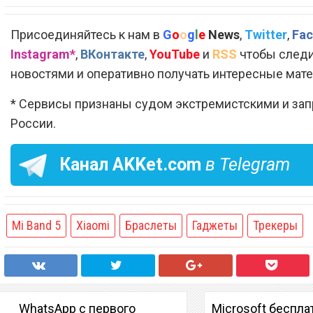
Присоединяйтесь к нам в
G
o
o
g
l
e
News
,
Twitter
,
Fac
Instagram*
,
ВКонтакте
,
YouTube
и
RSS
чтобы следи
новостями и оперативно получать интересные мат
* Сервисы признаны судом экстремистскими и за
России.
Канал
AKKet.com
в Telegram
Mi Band 5
Xiaomi
Браслеты
Гаджеты
Трекеры
WhatsApp с первого
Microsoft беспла