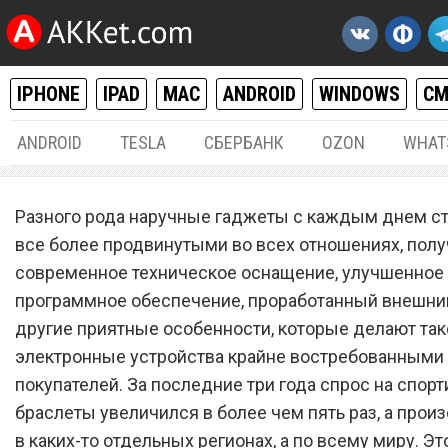
IPHONE
IPAD
MAC
ANDROID
WINDOWS
С
ANDROID
TESLA
СБЕРБАНК
OZON
WHAT
РАЗНОЕ
25.
Разного рода наручные гаджеты с каждым днем с
Ради этого стоит купить X
все более продвинутыми во всех отношениях, полу
современное техническое оснащение, улучшенное
Mi Band 5
программное обеспечение, проработанный внешни
другие приятные особенности, которые делают так
электронные устройства крайне востребованными
покупателей. За последние три года спрос на спор
браслеты увеличился в более чем пять раз, а произ
в каких-то отдельных регионах, а по всему миру. Эт