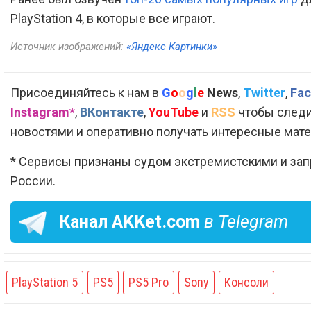
PlayStation 4, в которые все играют.
Источник изображений:
«Яндекс Картинки»
Присоединяйтесь к нам в
G
o
o
g
l
e
News
,
Twitter
,
Fac
Instagram*
,
ВКонтакте
,
YouTube
и
RSS
чтобы следи
новостями и оперативно получать интересные мат
* Сервисы признаны судом экстремистскими и за
России.
Канал
AKKet.com
в Telegram
PlayStation 5
PS5
PS5 Pro
Sony
Консоли