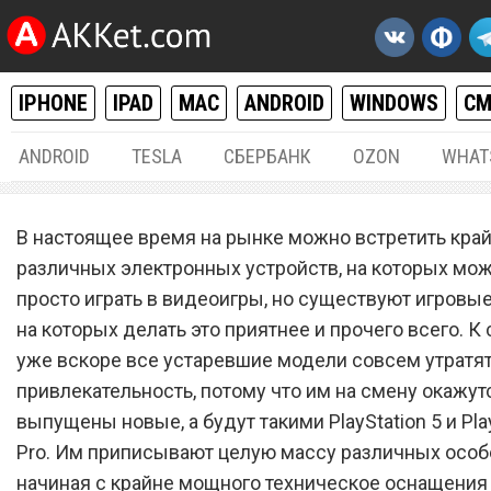
IPHONE
IPAD
MAC
ANDROID
WINDOWS
С
ANDROID
TESLA
СБЕРБАНК
OZON
WHAT
РАЗНОЕ
11.
В настоящее время на рынке можно встретить кра
Sony выпустила одноврем
различных электронных устройств, на которых мож
просто играть в видеоигры, но существуют игровые
консоли PlayStation 5 и
на которых делать это приятнее и прочего всего. К 
PlayStation 5 Pro
уже вскоре все устаревшие модели совсем утратя
привлекательность, потому что им на смену окажут
выпущены новые, а будут такими PlayStation 5 и Play
Pro. Им приписывают целую массу различных особ
начиная с крайне мощного техническое оснащения