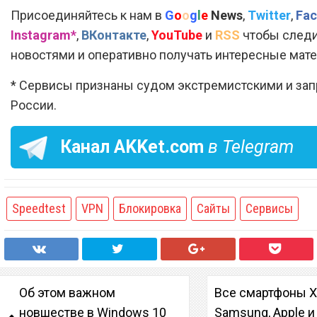
Присоединяйтесь к нам в
G
o
o
g
l
e
News
,
Twitter
,
Fac
Instagram*
,
ВКонтакте
,
YouTube
и
RSS
чтобы следи
новостями и оперативно получать интересные мат
* Сервисы признаны судом экстремистскими и за
России.
Канал
AKKet.com
в Telegram
Speedtest
VPN
Блокировка
Сайты
Сервисы
Об этом важном
Все смартфоны X
новшестве в Windows 10
Samsung, Apple и