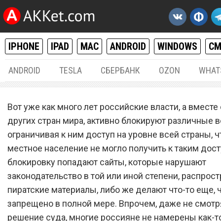
IPHONE
IPAD
MAC
ANDROID
WINDOWS
С
ANDROID
TESLA
СБЕРБАНК
OZON
WHAT
РАЗНОЕ
25.
Вот уже как много лет российские власти, а вместе 
Speedtest запустил беспл
других стран мира, активно блокируют различные в
ограничивая к ним доступ на уровне всей страны, 
сервис для обхода блокир
местное население не могло получить к таким дост
сайтов
блокировку попадают сайты, которые нарушают
законодательство в той или иной степени, распрос
пиратские материалы, либо же делают что-то еще, 
запрещено в полной мере. Впрочем, даже не смотр
решение суда, многие россияне не намерены как-т