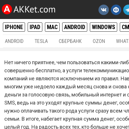
IPHONE
IPAD
MAC
ANDROID
WINDOWS
С
ANDROID
TESLA
СБЕРБАНК
OZON
WHAT
РАЗНОЕ
14.
Нет ничего приятнее, чем пользоваться какими-либ
Новый сотовый оператор
совершенно бесплатно, а услуги телекоммуникаци
компаний не являются исключением из правил. На
запустил бесплатный та
многим уже недоело каждый месяц снова и снова 
план с мобильным интерн
деньги за голосовую связь, мобильный интернет и
голосовой связью и не то
SMS, ведь на это уходят крупные суммы денег, осо
нужно оплачивать такого рода услуги сразу всем ч
семьи. В итоге, набегает крупная сумма денег, особ
целый год. На радость всех тех, кто больше не хоче