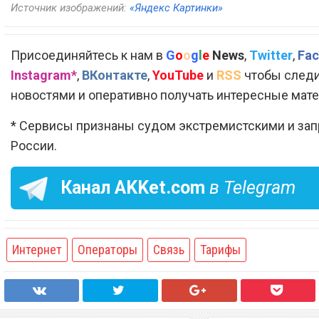
Источник изображений:
«Яндекс Картинки»
Присоединяйтесь к нам в
G
o
o
g
l
e
News
,
Twitter
,
Fac
Instagram*
,
ВКонтакте
,
YouTube
и
RSS
чтобы следи
новостями и оперативно получать интересные мат
* Сервисы признаны судом экстремистскими и за
России.
Канал
AKKet.com
в Telegram
Интернет
Операторы
Связь
Тарифы