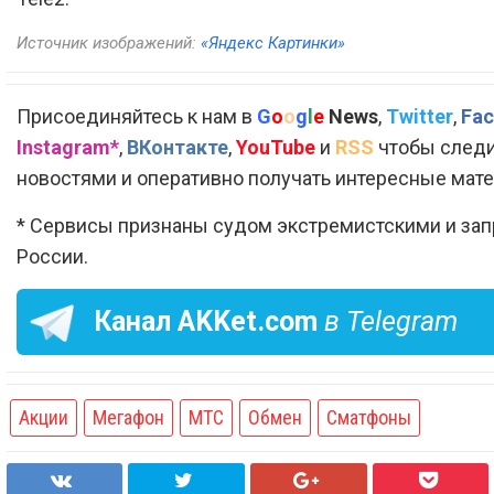
Источник изображений:
«Яндекс Картинки»
Присоединяйтесь к нам в
G
o
o
g
l
e
News
,
Twitter
,
Fac
Instagram*
,
ВКонтакте
,
YouTube
и
RSS
чтобы следи
новостями и оперативно получать интересные мат
* Сервисы признаны судом экстремистскими и за
России.
Канал
AKKet.com
в Telegram
Акции
Мегафон
МТС
Обмен
Сматфоны