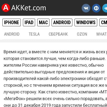
IPHONE
IPAD
MAC
ANDROID
WINDOWS
С
ANDROID
TESLA
СБЕРБАНК
OZON
WHAT
РАЗНОЕ
01.
Время идет, а вместе с ним меняется и жизнь всех 
«МТС» и «МегаФон» до 31
которая становится лучше, чем когда-либо раньше.
жителям России наверняка уже известно, обычно
декабря запустили беспл
действительно выгодные предложения и акции от
обмен старых смартфонов
производителей какой-либо электроники обходят с
новые
стороной, но с течением времени ситуация все же 
лучшую сторону. Как стало известно, компании «МТ
«МегаФон» решили всех очень сильно порадовать, а
они до 31 декабря 2019 года запустили бесплатны