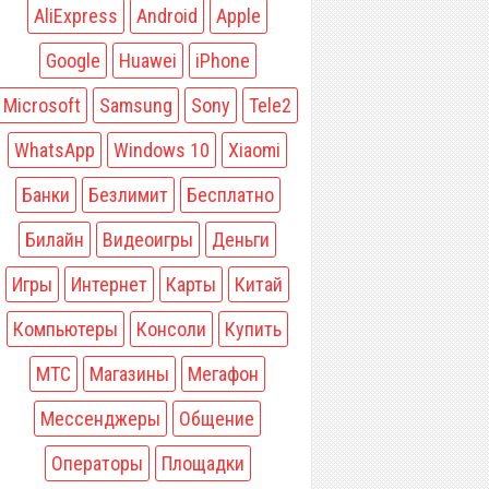
AliExpress
Android
Apple
Google
Huawei
iPhone
Microsoft
Samsung
Sony
Tele2
WhatsApp
Windows 10
Xiaomi
Банки
Безлимит
Бесплатно
Билайн
Видеоигры
Деньги
Игры
Интернет
Карты
Китай
Компьютеры
Консоли
Купить
МТС
Магазины
Мегафон
Мессенджеры
Общение
Операторы
Площадки