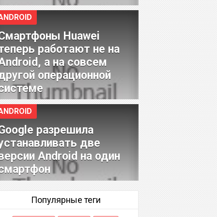
ANDROID
Смартфоны Huawei
теперь работают не на
Android, а на совсем
другой операционной
системе
ANDROID
Google разрешила
устанавливать две
версии Android на один
смартфон
Популярные теги