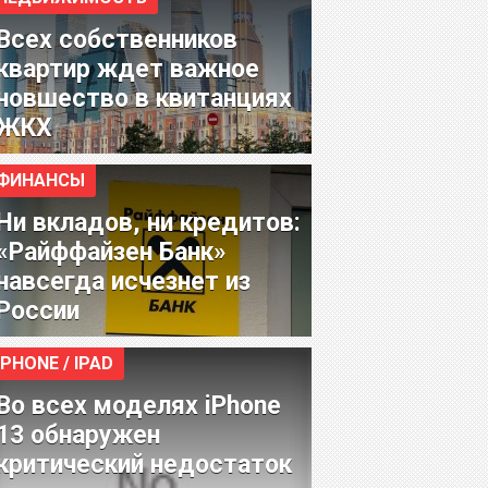
Всех собственников
квартир ждет важное
новшество в квитанциях
ЖКХ
ФИНАНСЫ
Ни вкладов, ни кредитов:
«Райффайзен Банк»
навсегда исчезнет из
России
IPHONE / IPAD
Во всех моделях iPhone
13 обнаружен
критический недостаток