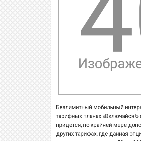
Безлимитный мобильный интерн
тарифных планах «Включайся!» об
придется, по крайней мере доп
других тарифах, где данная опц