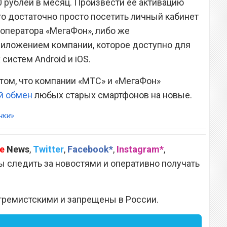
0 рублей в месяц. Произвести ее активацию
ого достаточно просто посетить личный кабинет
 оператора «МегаФон», либо же
иложением компании, которое доступно для
систем Android и iOS.
том, что компании «МТС» и «МегаФон»
й обмен
любых старых смартфонов на новые.
нки»
e
News
,
Twitter
,
Facebook*
,
Instagram*
,
 следить за новостями и оперативно получать
тремистскими и запрещены в России.