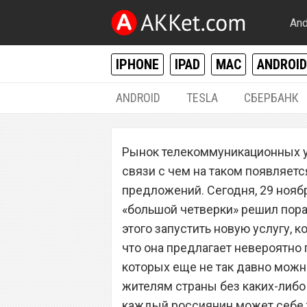
And
IPHONE
IPAD
MAC
ANDROID
ANDROID
TESLA
СБЕРБАНК
РАЗНОЕ
Рынок телекоммуникационных ус
Сотовый операт
связи с чем на таком появляет
новую услугу, к
предложений. Сегодня, 29 ноябр
«большой четверки» решил пора
подключить
этого запустить новую услугу, 
что она предлагает невероятно
которых еще не так давно можн
жителям страны без каких-либо
каждый россиянин может себе та