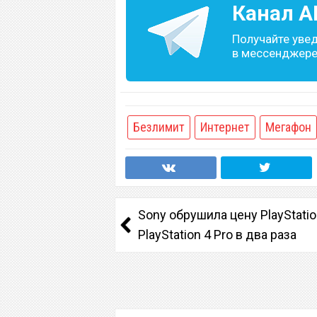
Канал
A
Получайте уве
в мессенджере 
Безлимит
Интернет
Мегафон
Sony обрушила цену PlayStatio
PlayStation 4 Pro в два раза