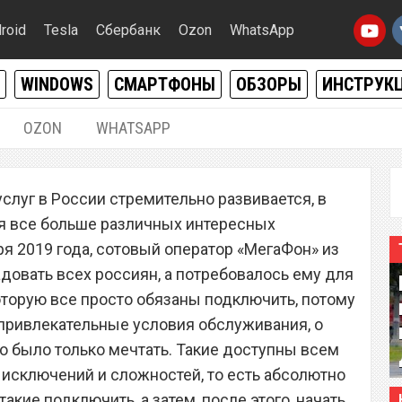
roid
Tesla
Сбербанк
Ozon
WhatsApp
WINDOWS
СМАРТФОНЫ
ОБЗОРЫ
ИНСТРУК
OZON
WHATSAPP
29.11.2019
|
0
луг в России стремительно развивается, в
ор «МегаФон» запустил
ся все больше различных интересных
оторую все обязаны
я 2019 года, сотовый оператор «МегаФон» из
довать всех россиян, а потребовалось ему для
которую все просто обязаны подключить, потому
 привлекательные условия обслуживания, о
о было только мечтать. Такие доступны всем
 исключений и сложностей, то есть абсолютно
кие подключить, а затем, после этого, начать