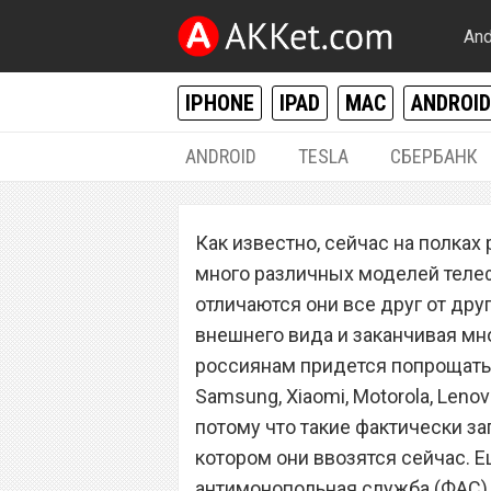
And
IPHONE
IPAD
MAC
ANDROID
ANDROID
TESLA
СБЕРБАНК
РАЗНОЕ
Как известно, сейчас на полках
Смартфоны Apple
много различных моделей телеф
Huawei запретил
отличаются они все друг от др
внешнего вида и заканчивая мн
россиянам придется попрощаться
Samsung, Xiaomi, Motorola, Leno
потому что такие фактически за
котором они ввозятся сейчас. 
антимонопольная служба (ФАС)