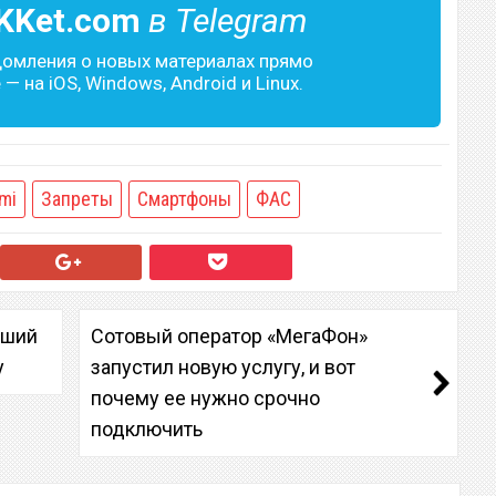
KKet.com
в Telegram
домления о новых материалах прямо
— на iOS, Windows, Android и Linux.
mi
Запреты
Смартфоны
ФАС
чший
Сотовый оператор «МегаФон»
у
запустил новую услугу, и вот
почему ее нужно срочно
подключить