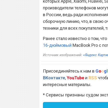
которых Apple, Xiaomi, Huawei, S
производители телефонов могут
в России, ведь ради исполнени
сборочную линию, что, в свою о
техники для всех покупателей, т
Ранее стало известно о том, чт
16-дюймовый
MacBook Pro с по
Источник изображений:
«Яндекс Карти
Присоединяйтесь к нам в
G
o
o
g
l
ВКонтакте
,
YouTube
и
RSS
чтобы
интересные материалы.
* Сервисы признаны судом экс