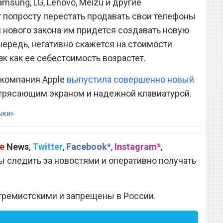
amsung, LG, Lenovo, Meizu и другие
 попросту перестать продавать свои телефоны
я нового закона им придется создавать новую
чередь, негативно скажется на стоимости
ак как ее себестоимость возрастет.
о компания Apple
выпустила совершенно новый
трясающим экраном и надежной клавиатурой.
нки»
e
News
,
Twitter
,
Facebook*
,
Instagram*
,
 следить за новостями и оперативно получать
тремистскими и запрещены в России.