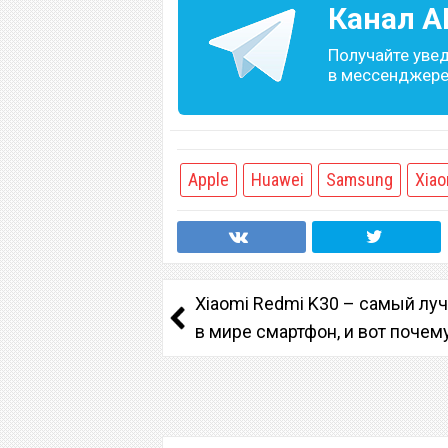
Канал
A
Получайте уве
в мессенджере 
Apple
Huawei
Samsung
Xiao
Xiaomi Redmi K30 – самый лу
в мире смартфон, и вот почем