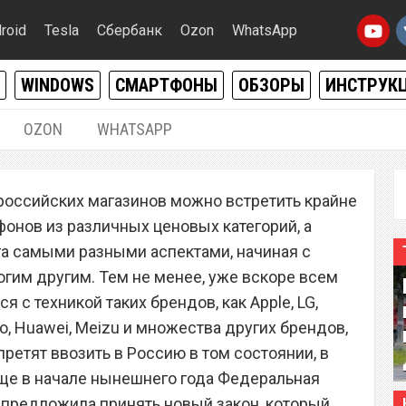
roid
Tesla
Сбербанк
Ozon
WhatsApp
WINDOWS
СМАРТФОНЫ
ОБЗОРЫ
ИНСТРУК
OZON
WHATSAPP
19.11.2019
|
0
 российских магазинов можно встретить крайне
, Samsung, Xiaomi и
онов из различных ценовых категорий, а
и в России
уга самыми разными аспектами, начиная с
огим другим. Тем не менее, уже вскоре всем
 с техникой таких брендов, как Apple, LG,
vo, Huawei, Meizu и множества других брендов,
претят ввозить в Россию в том состоянии, в
Еще в начале нынешнего года Федеральная
 предложила принять новый закон, который