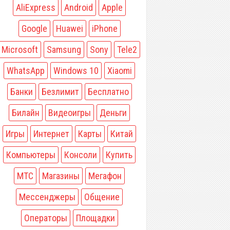
AliExpress
Android
Apple
Google
Huawei
iPhone
Microsoft
Samsung
Sony
Tele2
WhatsApp
Windows 10
Xiaomi
Банки
Безлимит
Бесплатно
Билайн
Видеоигры
Деньги
Игры
Интернет
Карты
Китай
Компьютеры
Консоли
Купить
МТС
Магазины
Мегафон
Мессенджеры
Общение
Операторы
Площадки