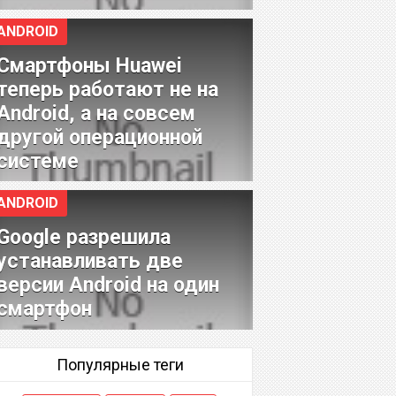
ANDROID
Смартфоны Huawei
теперь работают не на
Android, а на совсем
другой операционной
системе
ANDROID
Google разрешила
устанавливать две
версии Android на один
смартфон
Популярные теги