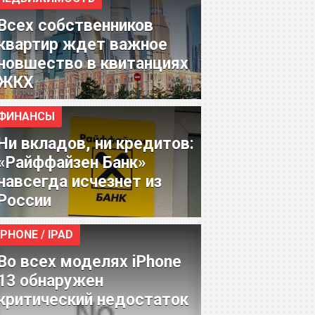
Всех собственников
квартир ждет важное
новшество в квитанциях
ЖКХ
ФИНАНСЫ
Ни вкладов, ни кредитов:
«Райффайзен Банк»
навсегда исчезнет из
России
IPHONE / IPAD
Во всех моделях iPhone
13 обнаружен
критический недостаток