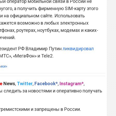
вый оператор мобильной связи в России не
угого, а получить фирменную SIM-карту этого
и на официальном сайте. Использовать
кажется возможно в любых электронных
тфонах, роутерах, ноутбуках, модемах и каких-
ичений.
резидент РФ Владимир Путин
ликвидировал
МТС», «МегаФон» и Tele2.
нки»
e
News
,
Twitter
,
Facebook*
,
Instagram*
,
 следить за новостями и оперативно получать
тремистскими и запрещены в России.