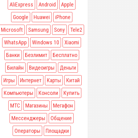
AliExpress
Android
Apple
Google
Huawei
iPhone
Microsoft
Samsung
Sony
Tele2
WhatsApp
Windows 10
Xiaomi
Банки
Безлимит
Бесплатно
Билайн
Видеоигры
Деньги
Игры
Интернет
Карты
Китай
Компьютеры
Консоли
Купить
МТС
Магазины
Мегафон
Мессенджеры
Общение
Операторы
Площадки