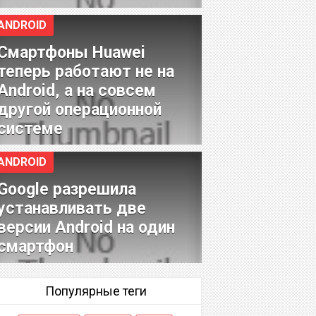
ANDROID
Смартфоны Huawei
теперь работают не на
Android, а на совсем
другой операционной
системе
ANDROID
Google разрешила
устанавливать две
версии Android на один
смартфон
Популярные теги