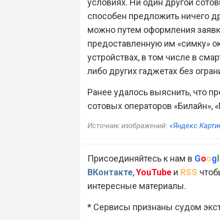
условиях. Ни один другой сото
способен предложить ничего др
можно путем оформления заявк
предоставленную им «симку» о
устройствах, в том числе в смар
либо других гаджетах без огран
Ранее удалось выяснить, что п
сотовых операторов «Билайн», «
Источник изображений:
«Яндекс Карти
Присоединяйтесь к нам в
G
o
o
g
l
ВКонтакте
,
YouTube
и
RSS
чтобы
интересные материалы.
* Сервисы признаны судом экс