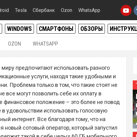
roid
Tesla
Сбербанк
Ozon
WhatsApp
WINDOWS
СМАРТФОНЫ
ОБЗОРЫ
ИНСТРУК
OZON
WHATSAPP
06.11.2019
|
0
 миру предпочитают использовать разного
ператор запустил
кационные услуги, находя такие удобными и
фный план с 60 ГБ
. Проблема только в том, что такие стоят не
е все могут позволить себе их оплату в
рнета и 5000 минутами
е финансовое положение – это более не повод
е в удовольствии использовать голосовую
ый интернет. Все благодаря тому, что на
я новый сотовый оператор, который запустил
одержит такой в себе целых 60 ГБ мобильного