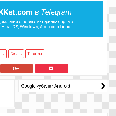
KKet.com
в Telegram
домления о новых материалах прямо
— на iOS, Windows, Android и Linux.
ры
Связь
Тарифы
Google «убила» Android