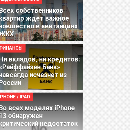
Всех собственников
квартир ждет важное
новшество в квитанциях
ЖКХ
ФИНАНСЫ
Ни вкладов, ни кредитов:
«Райффайзен Банк»
навсегда исчезнет из
России
IPHONE / IPAD
Во всех моделях iPhone
13 обнаружен
критический недостаток