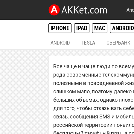
And
IPHONE
IPAD
MAC
ANDROID
ANDROID
TESLA
СБЕРБАНК
РАЗНОЕ
Все чаще и чаще люди по всему
Новый сотовый о
рода современные телекоммуни
бесплатный тари
полезными в повседневной жизни
слишком мало, поэтому далеко н
мобильного инте
больших объемах, однако плохо
разговоров
для того, чтобы отказывать себ
связь, сообщения SMS и мобильн
российской территории появилс
бесплатный тарифный план, а с