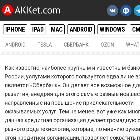
IPHONE
IPAD
MAC
ANDROID
WINDOWS
С
ANDROID
TESLA
СБЕРБАНК
OZON
WHAT
РАЗНОЕ
27.
Как известно, наиболее крупным и известным банк
Вот и все: «Сбербанк»
России, услугами которого пользуется едва ли не в
является «Сбербанк». Он делает все возможное дл
прекращает существован
развития, внедряя для этого самые разные новшес
направленные на повышение привлекательности
оказываемых услуг. Тем не менее, вот уже как мног
данная кредитная организация делает громадную с
разного рода технологии, которые, по мнению руко
этой кредитной организации, позволяет сократить п