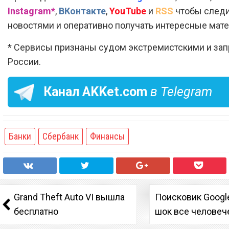
Instagram*
,
ВКонтакте
,
YouTube
и
RSS
чтобы следи
новостями и оперативно получать интересные мат
* Сервисы признаны судом экстремистскими и за
России.
Канал
AKKet.com
в Telegram
Банки
Сбербанк
Финансы
Grand Theft Auto VI вышла
Поисковик Googl
бесплатно
шок все человеч