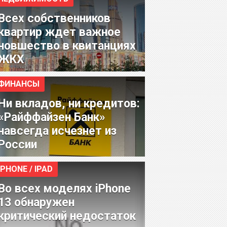
Всех собственников
квартир ждет важное
новшество в квитанциях
ЖКХ
ФИНАНСЫ
Ни вкладов, ни кредитов:
«Райффайзен Банк»
навсегда исчезнет из
России
IPHONE / IPAD
Во всех моделях iPhone
13 обнаружен
критический недостаток