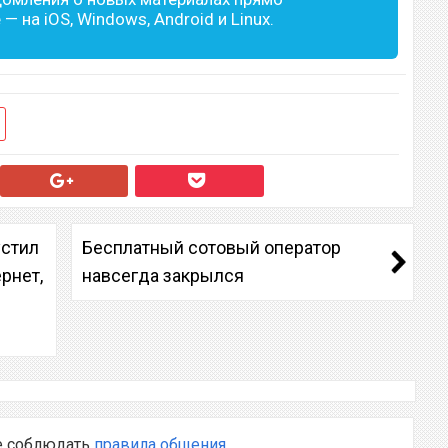
— на iOS, Windows, Android и Linux.
устил
Бесплатный сотовый оператор
рнет,
навсегда закрылся
е соблюдать
правила общения
.