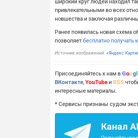
широкий круг людей находил та
привлекательными во всех отно
новшества и заключая различны
Ранее появилась новая схема об
позволяет
бесплатно получать
Источник изображений:
«Яндекс Карти
Присоединяйтесь к нам в
G
o
o
g
l
ВКонтакте
,
YouTube
и
RSS
чтобы
интересные материалы.
* Сервисы признаны судом экс
Канал
A
Получайте уве