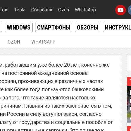
roid
Tesla
Сбербанк
Ozon
WhatsApp
WINDOWS
СМАРТФОНЫ
ОБЗОРЫ
ИНСТРУК
OZON
WHATSAPP
21.10.2019
|
0
, работающим уже более 20 лет, конечно же
авил владельцев всех
ги на постоянной ежедневной основе
 «Мир» прыгать до небес
оссиян, проживающих в различных частях
уже как более года пользуются банковскими
-за того, что такие являются настолько
ричинам. Главная из таких заключается в том,
ии России в силу вступил закон, согласно
лату от государства и социальные пособия от
на отечественные карточки. Это привело к