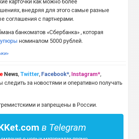
кие карточки как можно более
шениях, внедряя для этого самые разные
е соглашения с партнерами.
мана банкоматов «Сбербанка» , которая
 купюры
номиналом 5000 рублей.
нки»
e
News
,
Twitter
,
Facebook*
,
Instagram*
,
 следить за новостями и оперативно получать
тремистскими и запрещены в России.
KKet.com
в Telegram
домления о новых материалах прямо