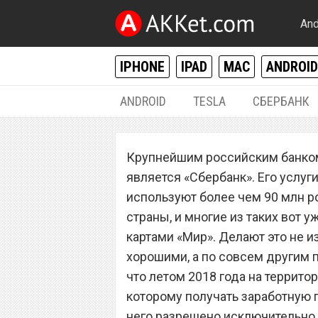
And
IPHONE
IPAD
MAC
ANDROID
ANDROID
TESLA
СБЕРБАНК
РАЗНОЕ
Крупнейшим российским банком
«Сбербанк» заст
является «Сбербанк». Его услу
банковских карт
используют более чем 90 млн р
страны, и многие из таких вот 
картами «Мир». Делают это не из
хорошими, а по совсем другим п
что летом 2018 года на территор
которому получать заработную п
него разрешено исключительно 