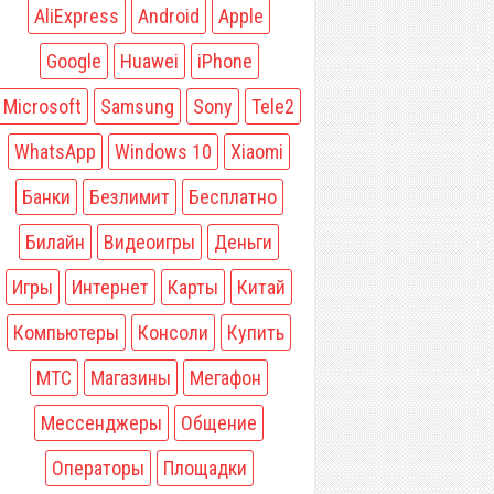
AliExpress
Android
Apple
Google
Huawei
iPhone
Microsoft
Samsung
Sony
Tele2
WhatsApp
Windows 10
Xiaomi
Банки
Безлимит
Бесплатно
Билайн
Видеоигры
Деньги
Игры
Интернет
Карты
Китай
Компьютеры
Консоли
Купить
МТС
Магазины
Мегафон
Мессенджеры
Общение
Операторы
Площадки