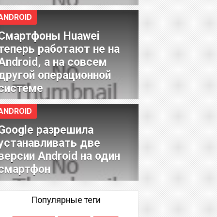
ANDROID
Смартфоны Huawei
теперь работают не на
Android, а на совсем
другой операционной
системе
ANDROID
Google разрешила
устанавливать две
версии Android на один
смартфон
Популярные теги