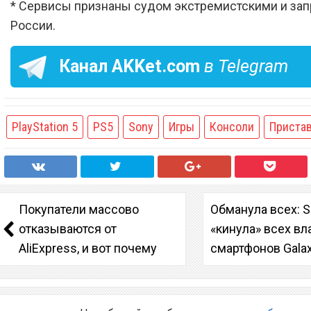
* Сервисы признаны судом экстремистскими и за
России.
Канал
AKKet.com
в Telegram
PlayStation 5
PS5
Sony
Игры
Консоли
Приста
Покупатели массово
Обманула всех: 
отказываются от
«кинула» всех в
AliExpress, и вот почему
смартфонов Gala