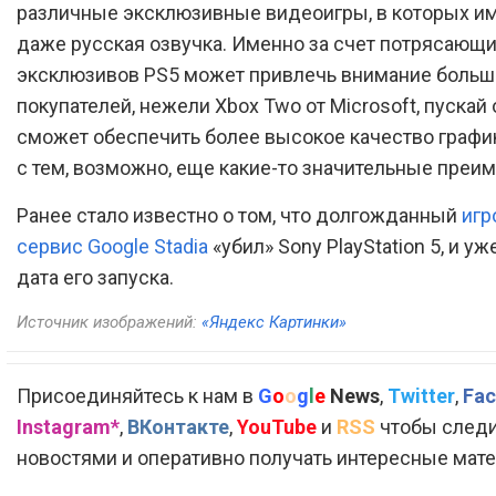
различные эксклюзивные видеоигры, в которых и
даже русская озвучка. Именно за счет потрясающ
эксклюзивов PS5 может привлечь внимание больш
покупателей, нежели Xbox Two от Microsoft, пускай 
сможет обеспечить более высокое качество график
с тем, возможно, еще какие-то значительные преи
Ранее стало известно о том, что долгожданный
игр
сервис Google Stadia
«убил» Sony PlayStation 5, и у
дата его запуска.
Источник изображений:
«Яндекс Картинки»
Присоединяйтесь к нам в
G
o
o
g
l
e
News
,
Twitter
,
Fac
Instagram*
,
ВКонтакте
,
YouTube
и
RSS
чтобы следи
новостями и оперативно получать интересные мат