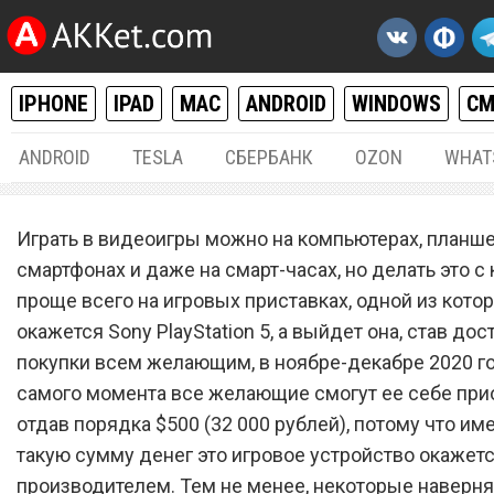
IPHONE
IPAD
MAC
ANDROID
WINDOWS
С
ANDROID
TESLA
СБЕРБАНК
OZON
WHAT
РАЗНОЕ
20.
Играть в видеоигры можно на компьютерах, планше
Новая игровая приставка
смартфонах и даже на смарт-часах, но делать это 
проще всего на игровых приставках, одной из кото
«порвала» Sony PlayStation
окажется Sony PlayStation 5, а выйдет она, став до
покупки всем желающим, в ноябре-декабре 2020 год
самого момента все желающие смогут ее себе при
отдав порядка $500 (32 000 рублей), потому что им
такую сумму денег это игровое устройство окажет
производителем. Тем не менее, некоторые наверня