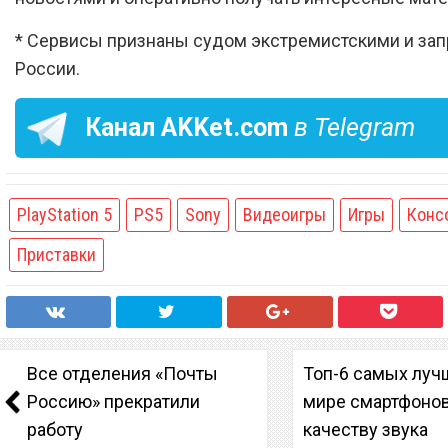
* Сервисы признаны судом экстремистскими и за
России.
Канал
AKKet.com
в Telegram
PlayStation 5
PS5
Sony
Видеоигры
Игры
Конс
Приставки
Все отделения «Почты
Топ-6 самых луч
Россию» прекратили
мире смартфонов
работу
качеству звука