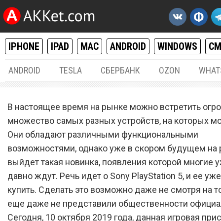
IPHONE
IPAD
MAC
ANDROID
WINDOWS
С
ANDROID
TESLA
СБЕРБАНК
OZON
WHAT
РАЗНОЕ
10.
В настоящее время на рынке можно встретить огр
Sony PlayStation 5 поступи
множество самых разных устройств, на которых мо
Они обладают различными функциональными
продажу. Ее уже можно к
возможностями, однако уже в скором будущем на
выйдет такая новинка, появления которой многие 
давно ждут. Речь идет о Sony PlayStation 5, и ее у
купить. Сделать это возможно даже не смотря на то
еще даже не представили общественности официа
Сегодня, 10 октября 2019 года, данная игровая при