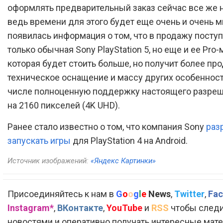
оформлять предварительный заказ сейчас все же н
ведь времени для этого будет еще очень и очень м
появилась информация о том, что в продажу поступ
только обычная Sony PlayStation 5, но еще и ее Pro-
которая будет стоить больше, но получит более пр
техническое оснащение и массу других особенност
числе полноценную поддержку настоящего разреш
на 2160 пикселей (4K UHD).
Ранее стало известно о том, что компания Sony
раз
запускать игры
для PlayStation 4 на Android.
Источник изображений:
«Яндекс Картинки»
Присоединяйтесь к нам в
G
o
o
g
l
e
News
,
Twitter
,
Fac
Instagram*
,
ВКонтакте
,
YouTube
и
RSS
чтобы следи
новостями и оперативно получать интересные мат