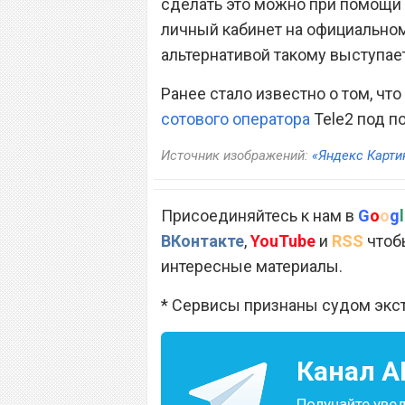
сделать это можно при помощи
личный кабинет на официальном
альтернативой такому выступае
Ранее стало известно о том, ч
сотового оператора
Tele2 под п
Источник изображений:
«Яндекс Карти
Присоединяйтесь к нам в
G
o
o
g
l
ВКонтакте
,
YouTube
и
RSS
чтобы
интересные материалы.
* Сервисы признаны судом экс
Канал
A
Получайте уве