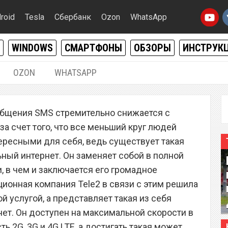
roid
Tesla
Сбербанк
Ozon
WhatsApp
WINDOWS
СМАРТФОНЫ
ОБЗОРЫ
ИНСТРУК
OZON
WHATSAPP
07.10.2019
|
0
общения SMS стремительно снижается с
р Tele2 запустил
а счет того, что все меньший круг людей
имитный мобильный
ересными для себя, ведь существует такая
ьный интернет. Он заменяет собой в полной
, в чем и заключается его громадное
онная компания Tele2 в связи с этим решила
й услугой, а представляет такая из себя
т. Он доступен на максимальной скорости в
ть 2G, 3G и 4G LTE, а достигать такая может