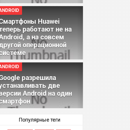
ANDROID
Смартфоны Huawei
теперь работают не на
Android, а на совсем
другой операционной
системе
ANDROID
Google разрешила
устанавливать две
версии Android на один
смартфон
Популярные теги