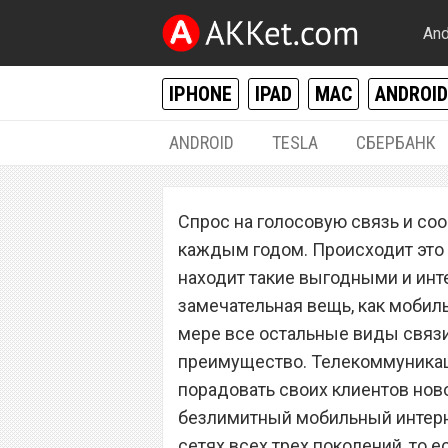
And
IPHONE
IPAD
MAC
ANDROID
ANDROID
TESLA
СБЕРБАНК
РАЗНОЕ
Спрос на голосовую связь и со
Сотовый операто
каждым годом. Происходит это з
реальный безл
находит такие выгодными и инт
замечательная вещь, как мобил
интернет
мере все остальные виды связи
преимущество. Телекоммуникаци
порадовать своих клиентов ново
безлимитный мобильный интерне
сетях всех трех поколений, то ес