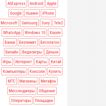
AliExpress
Android
Apple
Google
Huawei
iPhone
Microsoft
Samsung
Sony
Tele2
WhatsApp
Windows 10
Xiaomi
Банки
Безлимит
Бесплатно
Билайн
Видеоигры
Деньги
Игры
Интернет
Карты
Китай
Компьютеры
Консоли
Купить
МТС
Магазины
Мегафон
Мессенджеры
Общение
Операторы
Площадки