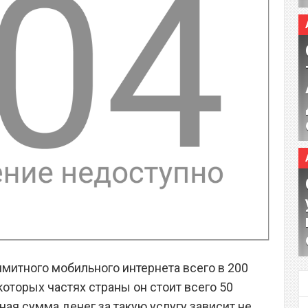
митного мобильного интернета всего в 200
которых частях страны он стоит всего 50
чная сумма денег за такую услугу зависит не