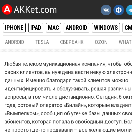
IPHONE
IPAD
MAC
ANDROID
WINDOWS
С
ANDROID
TESLA
СБЕРБАНК
OZON
WHAT
РАЗНОЕ
06.
Любая телекоммуникационная компания, чтобы об
База данных абонентов
своих клиентов, вынуждена вести некую электрон
данных. Именно благодаря такой клиентов можно
сотового оператора «Била
идентифицировать и обслуживать, решая различны
попала в интернет
вопросы, в том числе дистанционно. Сегодня, 6 ок
года, сотовый оператор «Билайн», которым владее
«Вымпелком», сообщил об утечке базы данных сво
абонентов, которая попала в свободный доступ. Бол
не просто где-то продавали – все желающие могли