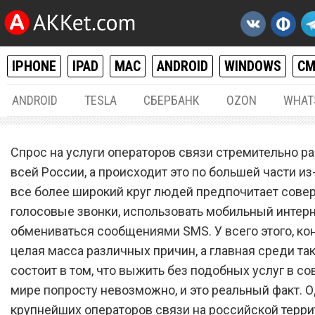
IPHONE
IPAD
MAC
ANDROID
WINDOWS
С
ANDROID
TESLA
СБЕРБАНК
OZON
WHAT
РАЗНОЕ
29.
Спрос на услуги операторов связи стремительно ра
Сотовый оператор
всей России, а происходит это по большей части из-
все более широкий круг людей предпочитает сове
«МТС» запустил самый л
голосовые звонки, использовать мобильный интерн
тарифный план, и вот поч
обмениваться сообщениями SMS. У всего этого, кон
его нужно подключить
целая масса различных причин, а главная среди та
состоит в том, что выжить без подобных услуг в с
мире попросту невозможно, и это реальный факт. 
крупнейших операторов связи на российской терр