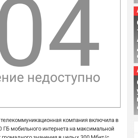
я телекоммуникационная компания включила в
 ГБ мобильного интернета на максимальной
т громадного значения в целых 300 Мбит/с.