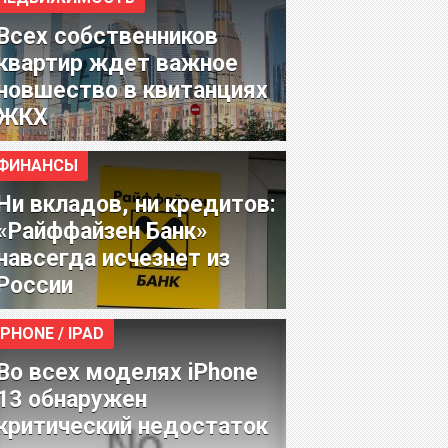
Всех собственников
квартир ждет важное
новшество в квитанциях
ЖКХ
ФИНАНСЫ
Ни вкладов, ни кредитов:
«Райффайзен Банк»
навсегда исчезнет из
России
IPHONE / IPAD
Во всех моделях iPhone
13 обнаружен
критический недостаток