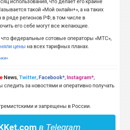
есяц использования, что делает его крайне
зывается такой «Мой онлайн+», а на таких
в ряде регионов РФ, в том числе в
ючить его себе могут все желающие.
, что федеральные сотовые операторы «МТС»,
няли цены
на всех тарифных планах.
нки»
e
News
,
Twitter
,
Facebook*
,
Instagram*
,
 следить за новостями и оперативно получать
тремистскими и запрещены в России.
KKet.com
в Telegram