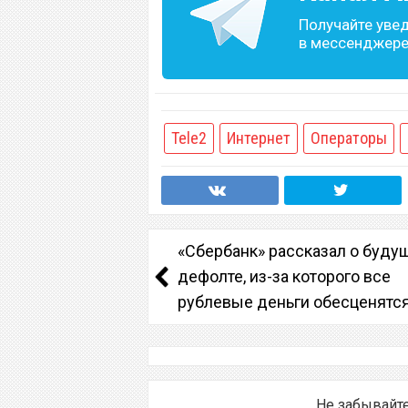
Получайте уве
в мессенджере 
Tele2
Интернет
Операторы
«Сбербанк» рассказал о буду
дефолте, из-за которого все
рублевые деньги обесценятс
Не забывайт