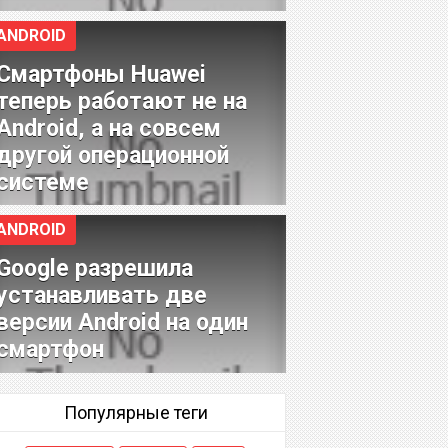
ANDROID
Смартфоны Huawei
теперь работают не на
Android, а на совсем
другой операционной
системе
ANDROID
Google разрешила
устанавливать две
версии Android на один
смартфон
Популярные теги