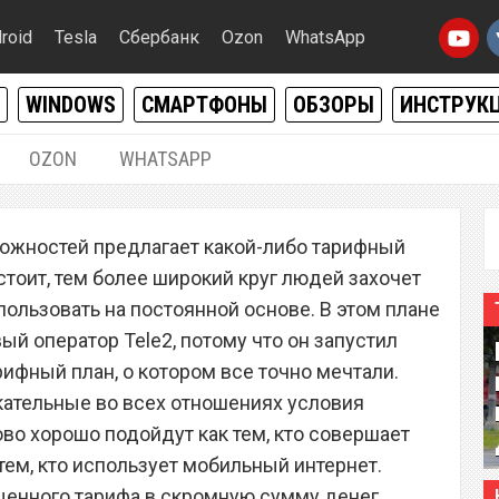
roid
Tesla
Сбербанк
Ozon
WhatsApp
WINDOWS
СМАРТФОНЫ
ОБЗОРЫ
ИНСТРУК
OZON
WHATSAPP
28.09.2019
|
0
можностей предлагает какой-либо тарифный
р Tele2 запустил новый
стоит, тем более широкий круг людей захочет
мире тарифный план, о
пользовать на постоянной основе. В этом плане
ый оператор Tele2, потому что он запустил
тали
ифный план, о котором все точно мечтали.
кательные во всех отношениях условия
во хорошо подойдут как тем, кто совершает
 тем, кто использует мобильный интернет.
енного тарифа в скромную сумму денег,