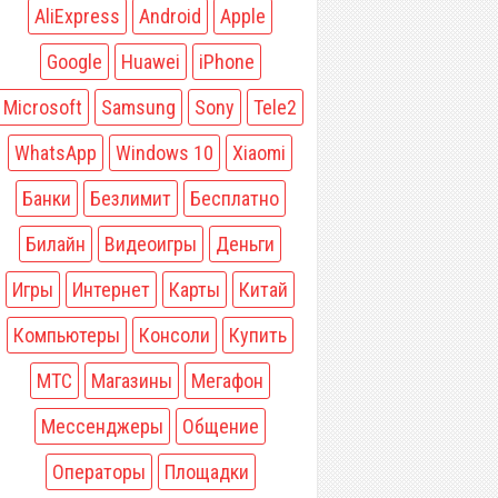
AliExpress
Android
Apple
Google
Huawei
iPhone
Microsoft
Samsung
Sony
Tele2
WhatsApp
Windows 10
Xiaomi
Банки
Безлимит
Бесплатно
Билайн
Видеоигры
Деньги
Игры
Интернет
Карты
Китай
Компьютеры
Консоли
Купить
МТС
Магазины
Мегафон
Мессенджеры
Общение
Операторы
Площадки