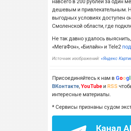
навсего в 200 рублей за один м
дешевым и привлекательным. На
выгодных условиях доступен он 
Смоленской области, где подкл
Не так давно удалось выяснить
«МегаФон», «Билайн» и Tele2
под
Источник изображений:
«Яндекс Карти
Присоединяйтесь к нам в
G
o
o
g
l
ВКонтакте
,
YouTube
и
RSS
чтобы
интересные материалы.
* Сервисы признаны судом экс
Канал
A