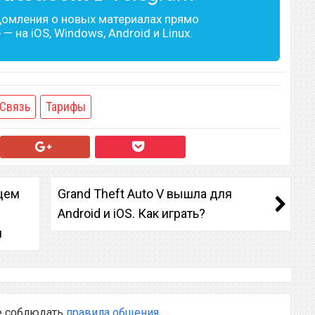
домления о новых материалах прямо
— на iOS, Windows, Android и Linux.
Связь
Тарифы
щем
Grand Theft Auto V вышла для
Android и iOS. Как играть?
я
е соблюдать
правила общения
.