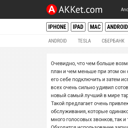
And
IPHONE
IPAD
MAC
ANDROID
ANDROID
TESLA
СБЕРБАНК
РАЗНОЕ
Очевидно, что чем больше воз
Сотовый операто
план и чем меньше при этом он 
самый лучший в 
его себе подключить и затем ис
всех очень сильно удивил сотов
котором вы меч
новый самый лучший в мире тар
Такой предлагает очень привле
обслуживания, которые одинако
много голосовых звонков, так и
Обходится использование запущ