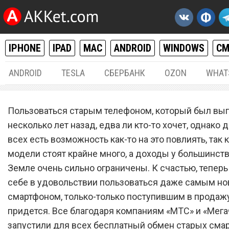
IPHONE
IPAD
MAC
ANDROID
WINDOWS
С
ANDROID
TESLA
СБЕРБАНК
OZON
WHAT
РАЗНОЕ
26.
Пользоваться старым телефоном, который был вы
«МТС» и «МегаФон» запус
несколько лет назад, едва ли кто-то хочет, однако д
всех есть возможность как-то на это повлиять, так 
для всех бесплатный обм
модели стоят крайне много, а доходы у большинст
старых смартфонов на са
Земле очень сильно ограничены. К счастью, теперь
новые
себе в удовольствии пользоваться даже самым н
смартфоном, только-только поступившим в продажу
придется. Все благодаря компаниям «МТС» и «Мега
запустили для всех бесплатный обмен старых смар