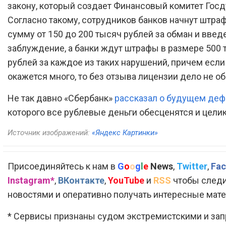
закону, который создает Финансовый комитет Гос
Согласно такому, сотрудников банков начнут штраф
сумму от 150 до 200 тысяч рублей за обман и введ
заблуждение, а банки ждут штрафы в размере 500 
рублей за каждое из таких нарушений, причем если
окажется много, то без отзыва лицензии дело не о
Не так давно «Сбербанк»
рассказал о будущем деф
которого все рублевые деньги обесценятся и целик
Источник изображений:
«Яндекс Картинки»
Присоединяйтесь к нам в
G
o
o
g
l
e
News
,
Twitter
,
Fac
Instagram*
,
ВКонтакте
,
YouTube
и
RSS
чтобы следи
новостями и оперативно получать интересные мат
* Сервисы признаны судом экстремистскими и за