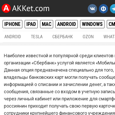
IPHONE
IPAD
MAC
ANDROID
WINDOWS
С
ANDROID
TESLA
СБЕРБАНК
OZON
WHAT
РАЗНОЕ
23.
Наиболее известной и популярной среди клиентов
«Мобильный банк» от
организации «Сбербанк» услугой является «Мобиль
Данная опция предназначена специально для того,
«Сбербанка» сильно изме
владельцы банковских карт могли получать сообщ
информацией о списании и зачислении денег, а так
сообщения, связанные со входом в учетную запись
через личный кабинет или приложение для смартф
россиянин приходит получать свою первую карточк
сотрудники крупнейшего финансового учреждения