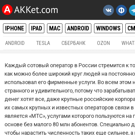
IPHONE
IPAD
MAC
ANDROID
WINDOWS
С
ANDROID
TESLA
СБЕРБАНК
OZON
WHAT
РАЗНОЕ
16.
Каждый сотовый оператор в России стремится к то
Сотовый оператор «МТС»
как можно более широкий круг людей на постоянн
использовал его фирменные услуги. Во всем этом н
запустил самый выгодны
странного и удивительного, потому что зарабатыва
настоящий безлимитный
денег хотят все, даже крупные российские корпор
мобильный интернет
их самых крупных и известных операторов связи в
является «МТС», услугами которого пользуются на
основе без малого 80 млн абонентов. Специально дл
чтобы нарастить численность таких еще сильнее, а