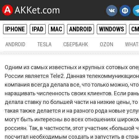
IPHONE
IPAD
MAC
ANDROID
WINDOWS
С
ANDROID
TESLA
СБЕРБАНК
OZON
WHAT
РАЗНОЕ
13.
Одним из самых известных и крупных сотовых опе
Сотовый оператор Tele2
России является Tele2. Данная телекоммуникацио
компания всегда делала все, что только можно, чт
запустил безлимитный
наращивать численность своих клиентов. Если ран
мобильный интернет,
делала ставку по большей части на низкие цены, то
работающий везде
такая также делается и на разного рода новые услу
могут быть интересны во всех отношениях широком
россиян. Так, в частности, этот участник «большой 
посчитал необходимым создать и запустить в стра