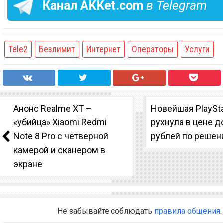
Канал
AKKet.com
в Telegram
Tele2
Безлимит
Интернет
Операторы
Услуги
Анонс Realme XT –
Новейшая PlaySta
«убийца» Xiaomi Redmi
рухнула в цене д
Note 8 Pro с четверной
рублей по решен
камерой и сканером в
экране
Не забывайте соблюдать
правила общения
.