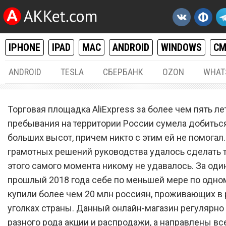
IPHONE
IPAD
MAC
ANDROID
WINDOWS
С
ANDROID
TESLA
СБЕРБАНК
OZON
WHAT
РАЗНОЕ
09.
Торговая площадка AliExpress за более чем пять ле
AliExpress сделал разовую
пребывания на территории России сумела добитьс
больших высот, причем никто с этим ей не помогал.
выплату почти 12 000 руб
грамотных решений руководства удалось сделать т
всем покупателям
этого самого момента никому не удавалось. За оди
прошлый 2018 года себе по меньшей мере по одно
купили более чем 20 млн россиян, проживающих в
уголках страны. Данный онлайн-магазин регулярно
разного рода акции и распродажи, а направлены все