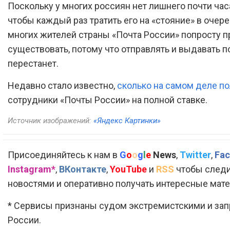
Поскольку у многих россиян нет лишнего почти часа
чтобы каждый раз тратить его на «стояние» в очеред
многих жителей страны «Почта России» попросту п
существовать, потому что отправлять и выдавать 
перестанет.
Недавно стало известно,
сколько на самом деле п
сотрудники «Почты России» на полной ставке.
Источник изображений:
«Яндекс Картинки»
Присоединяйтесь к нам в
G
o
o
g
l
e
News
,
Twitter
,
Fac
Instagram*
,
ВКонтакте
,
YouTube
и
RSS
чтобы следи
новостями и оперативно получать интересные мат
* Сервисы признаны судом экстремистскими и за
России.