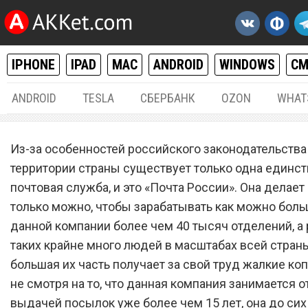
IPHONE
IPAD
MAC
ANDROID
WINDOWS
С
ANDROID
TESLA
СБЕРБАНК
OZON
WHAT
РАЗНОЕ
08.
Из-за особенностей российского законодательства
«Почта России» прекрати
территории страны существует только одна единс
почтовая служба, и это «Почта России». Она делает 
отправлять и выдавать вс
только можно, чтобы зарабатывать как можно боль
посылки
данной компании более чем 40 тысяч отделений, а 
таких крайне много людей в масштабах всей страны
большая их часть получает за свой труд жалкие ко
не смотря на то, что данная компания занимается о
выдачей посылок уже более чем 15 лет, она до сих 