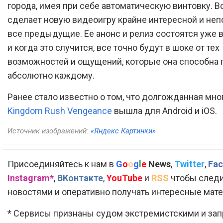
города, имея при себе автоматическую винтовку. В
сделает новую видеоигру крайне интересной и неп
все предыдущие. Ее анонс и релиз состоятся уже в
и когда это случится, все точно будут в шоке от тех
возможностей и ощущений, которые она способна 
абсолютно каждому.
Ранее стало известно о том, что долгожданная мно
Kingdom Rush Vengeance
вышла для Android и iOS.
Источник изображений:
«Яндекс Картинки»
Присоединяйтесь к нам в
G
o
o
g
l
e
News
,
Twitter
,
Fac
Instagram*
,
ВКонтакте
,
YouTube
и
RSS
чтобы следи
новостями и оперативно получать интересные мат
* Сервисы признаны судом экстремистскими и за