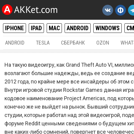
IPHONE
IPAD
MAC
ANDROID
WINDOWS
С
ANDROID
TESLA
СБЕРБАНК
OZON
WHAT
РАЗНОЕ
05.
На такую видеоигру, как Grand Theft Auto VI, милл
Grand Theft Auto VI поверг
возлагают большие надежды, ведь ее создание ве
2012 года, по крайне мере все инсайдеры об этом 
человечество в сильнейш
Внутри игровой студии Rockstar Games данная игра
шок
кодовое наименование Project Americas, под котор
конечно же не выйдет на рынок. Бывший сотрудни
студии, которые работал над этой видеоигрой, под
форуме Reddit ценными сведениями о будущем хит
вне каких-либо сомнений, повергнет все человечес