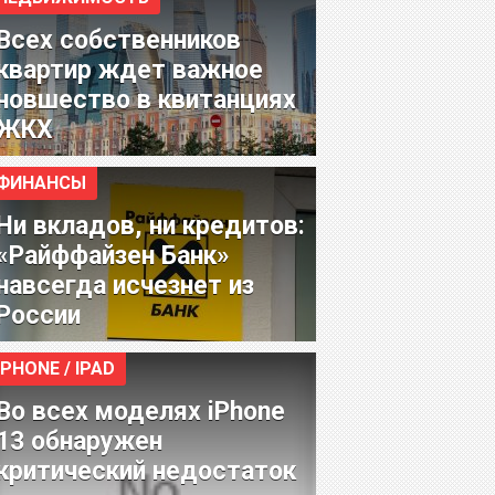
Всех собственников
квартир ждет важное
новшество в квитанциях
ЖКХ
ФИНАНСЫ
Ни вкладов, ни кредитов:
«Райффайзен Банк»
навсегда исчезнет из
России
IPHONE / IPAD
Во всех моделях iPhone
13 обнаружен
критический недостаток