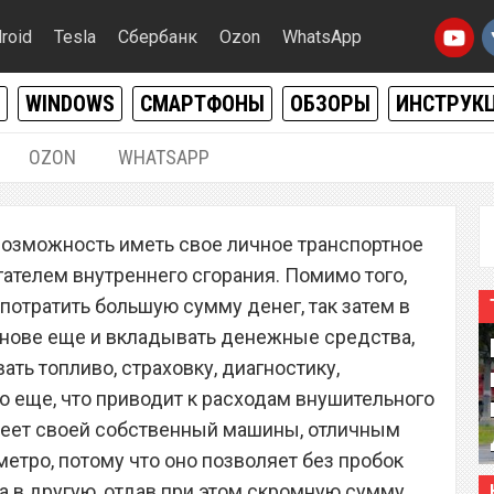
roid
Tesla
Сбербанк
Ozon
WhatsApp
WINDOWS
СМАРТФОНЫ
ОБЗОРЫ
ИНСТРУК
OZON
WHATSAPP
01.09.2019
|
0
 возможность иметь свое личное транспортное
 теперь можно за 26
гателем внутреннего сгорания. Помимо того,
 потратить большую сумму денег, так затем в
снове еще и вкладывать денежные средства,
ать топливо, страховку, диагностику,
о еще, что приводит к расходам внушительного
 имеет своей собственный машины, отличным
етро, потому что оно позволяет без пробок
а в другую, отдав при этом скромную сумму