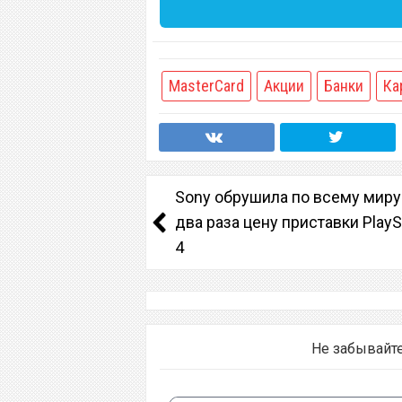
MasterCard
Акции
Банки
Ка
Sony обрушила по всему миру
два раза цену приставки PlayS
4
Не забывайт