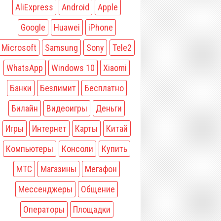
AliExpress
Android
Apple
Google
Huawei
iPhone
Microsoft
Samsung
Sony
Tele2
WhatsApp
Windows 10
Xiaomi
Банки
Безлимит
Бесплатно
Билайн
Видеоигры
Деньги
Игры
Интернет
Карты
Китай
Компьютеры
Консоли
Купить
МТС
Магазины
Мегафон
Мессенджеры
Общение
Операторы
Площадки