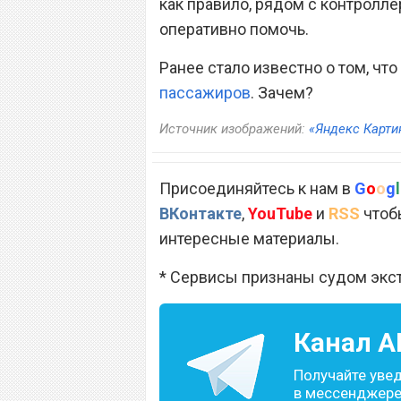
как правило, рядом с контролле
оперативно помочь.
Ранее стало известно о том, чт
пассажиров
. Зачем?
Источник изображений:
«Яндекс Карти
Присоединяйтесь к нам в
G
o
o
g
l
ВКонтакте
,
YouTube
и
RSS
чтобы
интересные материалы.
* Сервисы признаны судом экс
Канал
A
Получайте уве
в мессенджере 