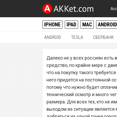
And
IPHONE
IPAD
MAC
ANDROID
ANDROID
TESLA
СБЕРБАНК
РАЗНОЕ
Далеко не у всех россиян есть
Ездить на метро
средство, по крайне мере с дви
рублей
что на покупку такого требуется
него придется на постоянной о
потому что нужно будет оплачив
технический осмотр и много чег
размера. Для всех тех, кто не
выходом из ситуации является м
добраться из одной точки город