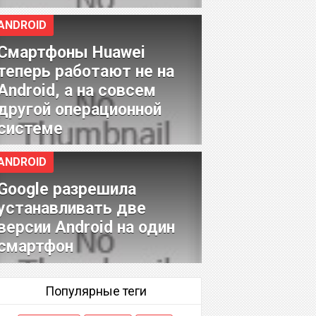
ANDROID
Смартфоны Huawei
теперь работают не на
Android, а на совсем
другой операционной
системе
ANDROID
Google разрешила
устанавливать две
версии Android на один
смартфон
Популярные теги