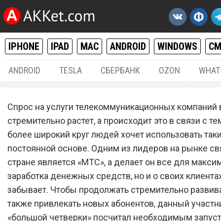
IPHONE
IPAD
MAC
ANDROID
WINDOWS
С
ANDROID
TESLA
СБЕРБАНК
OZON
WHAT
РАЗНОЕ
28.
Спрос на услуги телекоммуникационных компаний 
Сотовый оператор
стремительно растет, а происходит это в связи с тем
более широкий круг людей хочет использовать таки
«МТС» предложил новый
постоянной основе. Одним из лидеров на рынке св
самый лучший в мире
стране является «МТС», а делает он все для макси
тарифный план
заработка денежных средств, но и о своих клиентах
забывает. Чтобы продолжать стремительно развива
также привлекать новых абонентов, данный участн
«большой четверки» посчитал необходимым запуст