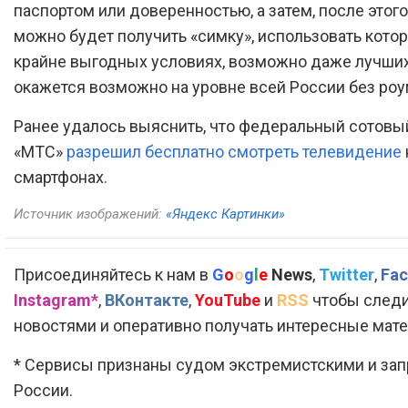
паспортом или доверенностью, а затем, после этого
можно будет получить «симку», использовать кото
крайне выгодных условиях, возможно даже лучших
окажется возможно на уровне всей России без роу
Ранее удалось выяснить, что федеральный сотовы
«МТС»
разрешил бесплатно смотреть телевидение
смартфонах.
Источник изображений:
«Яндекс Картинки»
Присоединяйтесь к нам в
G
o
o
g
l
e
News
,
Twitter
,
Fac
Instagram*
,
ВКонтакте
,
YouTube
и
RSS
чтобы следи
новостями и оперативно получать интересные мат
* Сервисы признаны судом экстремистскими и за
России.