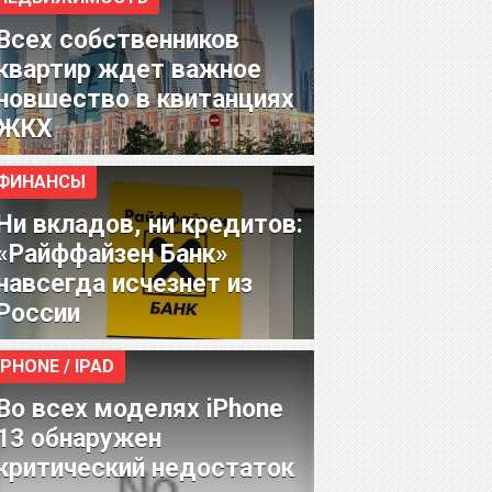
Всех собственников
квартир ждет важное
новшество в квитанциях
ЖКХ
ФИНАНСЫ
Ни вкладов, ни кредитов:
«Райффайзен Банк»
навсегда исчезнет из
России
IPHONE / IPAD
Во всех моделях iPhone
13 обнаружен
критический недостаток