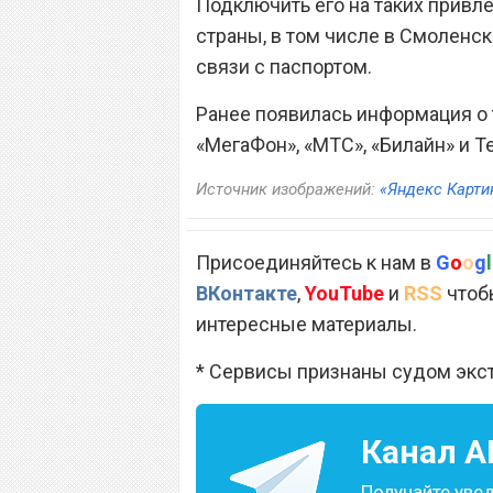
Подключить его на таких привл
страны, в том числе в Смоленск
связи с паспортом.
Ранее появилась информация о
«МегаФон», «МТС», «Билайн» и T
Источник изображений:
«Яндекс Карти
Присоединяйтесь к нам в
G
o
o
g
l
ВКонтакте
,
YouTube
и
RSS
чтобы
интересные материалы.
* Сервисы признаны судом экс
Канал
A
Получайте уве