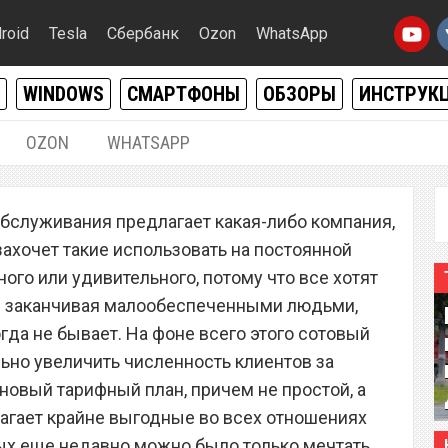
roid
Tesla
Сбербанк
Ozon
WhatsApp
WINDOWS
СМАРТФОНЫ
ОБЗОРЫ
ИНСТРУК
OZON
WHATSAPP
21.08.2019
|
0
бслуживания предлагает какая-либо компания,
р Tele2 запустил новый
захочет такие использовать на постоянной
 самый лучший в мире
ного или удивительного, потому что все хотят
 и заканчивая малообеспеченными людьми,
гда не бывает. На фоне всего этого сотовый
льно увеличить численность клиентов за
новый тарифный план, причем не простой, а
агает крайне выгодные во всех отношениях
ых еще недавно можно было только мечтать,