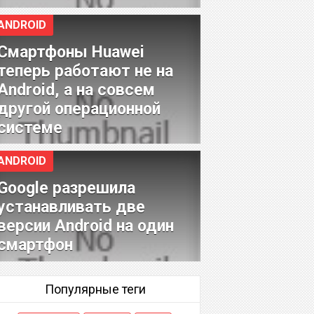
ANDROID
Смартфоны Huawei
теперь работают не на
Android, а на совсем
другой операционной
системе
ANDROID
Google разрешила
устанавливать две
версии Android на один
смартфон
Популярные теги