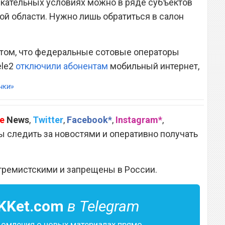
екательных условиях можно в ряде субъектов
ой области. Нужно лишь обратиться в салон
 том, что федеральные сотовые операторы
ele2
отключили абонентам
мобильный интернет,
нки»
e
News
,
Twitter
,
Facebook*
,
Instagram*
,
 следить за новостями и оперативно получать
тремистскими и запрещены в России.
KKet.com
в Telegram
домления о новых материалах прямо