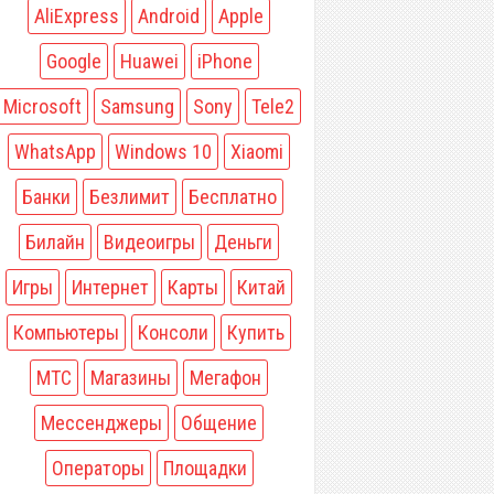
AliExpress
Android
Apple
Google
Huawei
iPhone
Microsoft
Samsung
Sony
Tele2
WhatsApp
Windows 10
Xiaomi
Банки
Безлимит
Бесплатно
Билайн
Видеоигры
Деньги
Игры
Интернет
Карты
Китай
Компьютеры
Консоли
Купить
МТС
Магазины
Мегафон
Мессенджеры
Общение
Операторы
Площадки