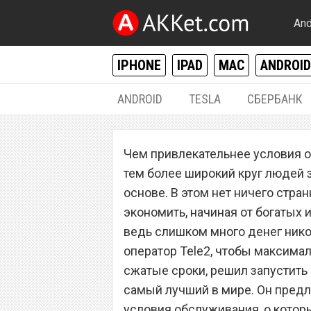
And
IPHONE
IPAD
MAC
ANDROID
ANDROID
TESLA
СБЕРБАНК
РАЗНОЕ
Чем привлекательнее условия о
Сотовый операто
тем более широкий круг людей 
тарифный план,
основе. В этом нет ничего стран
экономить, начиная от богатых
ведь слишком много денег нико
оператор Tele2, чтобы максима
сжатые сроки, решил запустить 
самый лучший в мире. Он предл
условия обслуживания, о котор