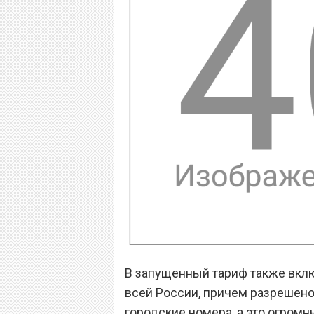
В запущенный тариф также вклю
всей России, причем разрешено
городские номера, а это огромн