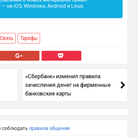
— на iOS, Windows, Android и Linux.
Связь
Тарифы
«Сбербанк» изменил правила
зачисления денег на фирменные
банковские карты
е соблюдать
правила общения
.