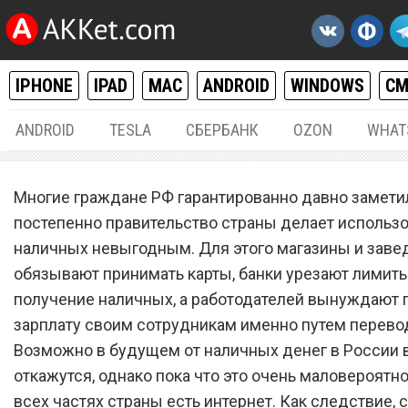
IPHONE
IPAD
MAC
ANDROID
WINDOWS
С
ANDROID
TESLA
СБЕРБАНК
OZON
WHAT
РАЗНОЕ
20.
Многие граждане РФ гарантированно давно заметил
«Сбербанк» ввел единый 
постепенно правительство страны делает использ
наличных невыгодным. Для этого магазины и заве
налог 1% за снятие налич
обязывают принимать карты, банки урезают лимиты
банковских карт
получение наличных, а работодателей вынуждают 
зарплату своим сотрудникам именно путем перевод
Возможно в будущем от наличных денег в России
откажутся, однако пока что это очень маловероятно
всех частях страны есть интернет. Как следствие, 