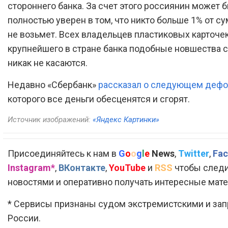
стороннего банка. За счет этого россиянин может 
полностью уверен в том, что никто больше 1% от с
не возьмет. Всех владельцев пластиковых карточек
крупнейшего в стране банка подобные новшества 
никак не касаются.
Недавно «Сбербанк»
рассказал о следующем дефо
которого все деньги обесценятся и сгорят.
Источник изображений:
«Яндекс Картинки»
Присоединяйтесь к нам в
G
o
o
g
l
e
News
,
Twitter
,
Fac
Instagram*
,
ВКонтакте
,
YouTube
и
RSS
чтобы следи
новостями и оперативно получать интересные мат
* Сервисы признаны судом экстремистскими и за
России.