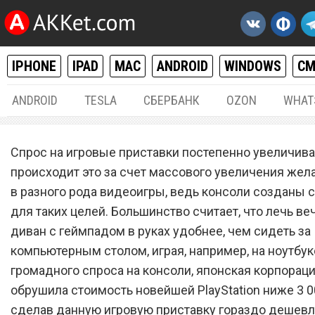
IPHONE
IPAD
MAC
ANDROID
WINDOWS
С
ANDROID
TESLA
СБЕРБАНК
OZON
WHAT
РАЗНОЕ
15.
Спрос на игровые приставки постепенно увеличивае
Sony обрушила цену нове
происходит это за счет массового увеличения жела
в разного рода видеоигры, ведь консоли созданы 
PlayStation ниже 3 000 ру
для таких целей. Большинство считает, что лечь ве
диван с геймпадом в руках удобнее, чем сидеть за
компьютерным столом, играя, например, на ноутбук
громадного спроса на консоли, японская корпорац
обрушила стоимость новейшей PlayStation ниже 3 0
сделав данную игровую приставку гораздо дешевл