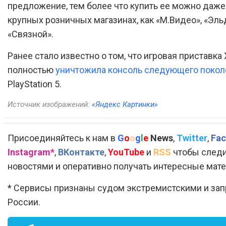
предложение, тем более что купить ее можно даже 
крупных розничных магазинах, как «М.Видео», «Эль
«Связной».
Ранее стало известно о том, что игровая приставка
полностью
уничтожила консоль следующего покол
PlayStation 5.
Источник изображений:
«Яндекс Картинки»
Присоединяйтесь к нам в
G
o
o
g
l
e
News
,
Twitter
,
Fac
Instagram*
,
ВКонтакте
,
YouTube
и
RSS
чтобы следи
новостями и оперативно получать интересные мат
* Сервисы признаны судом экстремистскими и за
России.