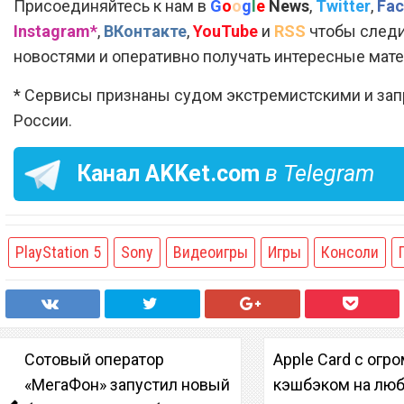
Присоединяйтесь к нам в
G
o
o
g
l
e
News
,
Twitter
,
Fac
Instagram*
,
ВКонтакте
,
YouTube
и
RSS
чтобы следи
новостями и оперативно получать интересные мат
* Сервисы признаны судом экстремистскими и за
России.
Канал
AKKet.com
в Telegram
PlayStation 5
Sony
Видеоигры
Игры
Консоли
Сотовый оператор
Apple Card с ог
«МегаФон» запустил новый
кэшбэком на лю