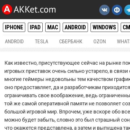
IPHONE
IPAD
MAC
ANDROID
WINDOWS
С
ANDROID
TESLA
СБЕРБАНК
OZON
WHAT
РАЗНОЕ
09.
Как известно, присутствующее сейчас на рынке по
Безграничная мощь: нова
игровых приставок очень сильно устарело, в связи 
многие геймеры недовольны тем качеством график
игровая приставка «убила
оно предоставляет, да и разработчикам приходится 
PlayStation 5
ограничивать свое воображение, ведь ограниченн
той же самой оперативной памяти не позволяет со
большой игровой мир. Впрочем, уже вскоре обо вс
можно будет забыть, словно это был страшный сон
что окажется представлена, а затем и выпущена та