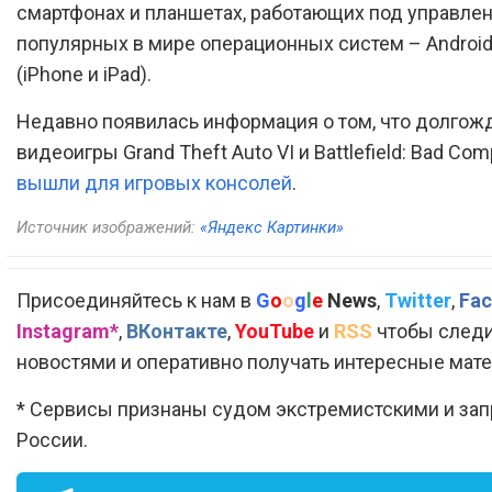
смартфонах и планшетах, работающих под управле
популярных в мире операционных систем – Android
(iPhone и iPad).
Недавно появилась информация о том, что долго
видеоигры Grand Theft Auto VI и Battlefield: Bad Co
вышли для игровых консолей
.
Источник изображений:
«Яндекс Картинки»
Присоединяйтесь к нам в
G
o
o
g
l
e
News
,
Twitter
,
Fac
Instagram*
,
ВКонтакте
,
YouTube
и
RSS
чтобы следи
новостями и оперативно получать интересные мат
* Сервисы признаны судом экстремистскими и за
России.