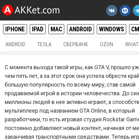
IPHONE
IPAD
MAC
ANDROID
WINDOWS
С
ANDROID
TESLA
СБЕРБАНК
OZON
WHAT
РАЗНОЕ
03.
С момента выхода такой игры, как GTA V, прошло у
Grand Theft Auto V беспла
чем пять лет, а за этот срок она успела обрести кра
большую популярность по всему миру, став самой
вышла для смартфонов н
продаваемой игрой в истории человечества. До сих
Android и iOS
миллионы людей в нее активно играют, а способст
мультиплеер под названием GTA Online, в который
разработчики, то есть игровая студия Rockstar Gam
постоянно добавляют новый контент, начиная от м
заканчивая транспортными средствами. Теперь игр