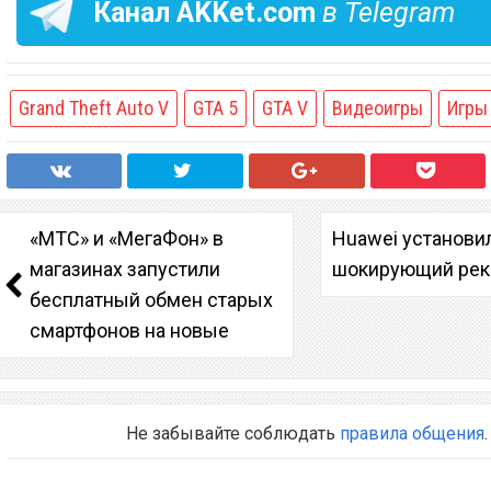
Канал
AKKet.com
в Telegram
Grand Theft Auto V
GTA 5
GTA V
Видеоигры
Игры
«МТС» и «МегаФон» в
Huawei установи
магазинах запустили
шокирующий ре
бесплатный обмен старых
смартфонов на новые
Не забывайте соблюдать
правила общения
.