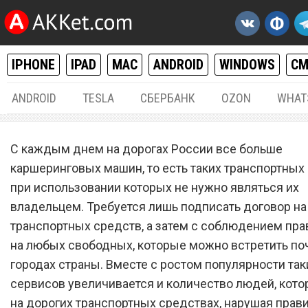
IPHONE
IPAD
MAC
ANDROID
WINDOWS
С
ANDROID
TESLA
СБЕРБАНК
OZON
WHAT
РАЗНОЕ
31.
С каждым днем на дорогах России все больше
Каршеринг «Яндекс.Драйв
каршеринговых машин, то есть таких транспортных 
при использовании которых не нужно являться их
начал выявлять и блокир
владельцем. Требуется лишь подписать договор на
агрессивных водителей
транспортных средств, а затем с соблюдением пра
на любых свободных, которые можно встретить поч
городах страны. Вместе с ростом популярности так
сервисов увеличивается и количество людей, кото
на дорогих транспортных средствах, нарушая прав