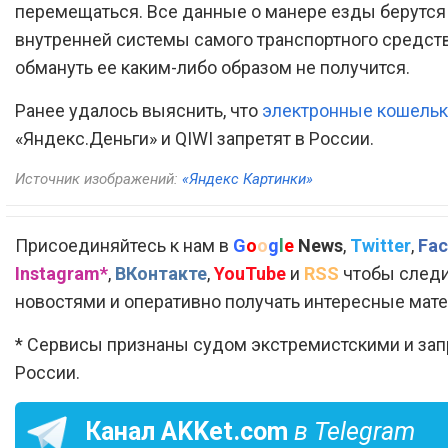
перемещаться. Все данные о манере езды берутся
внутренней системы самого транспортного средств
обмануть ее каким-либо образом не получится.
Ранее удалось выяснить, что
электронные кошель
«Яндекс.Деньги» и QIWI запретят в России.
Источник изображений:
«Яндекс Картинки»
Присоединяйтесь к нам в
G
o
o
g
l
e
News
,
Twitter
,
Fac
Instagram*
,
ВКонтакте
,
YouTube
и
RSS
чтобы следи
новостями и оперативно получать интересные мат
* Сервисы признаны судом экстремистскими и за
России.
Канал
AKKet.com
в Telegram