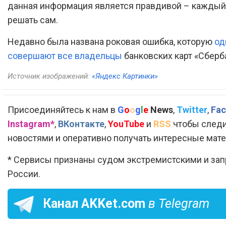
данная информация является правдивой – кажды
решать сам.
Недавно была названа роковая ошибка, которую
од
совершают все владельцы
банковских карт «Сберб
Источник изображений:
«Яндекс Картинки»
Присоединяйтесь к нам в
G
o
o
g
l
e
News
,
Twitter
,
Fac
Instagram*
,
ВКонтакте
,
YouTube
и
RSS
чтобы следи
новостями и оперативно получать интересные мат
* Сервисы признаны судом экстремистскими и за
России.
Канал
AKKet.com
в Telegram