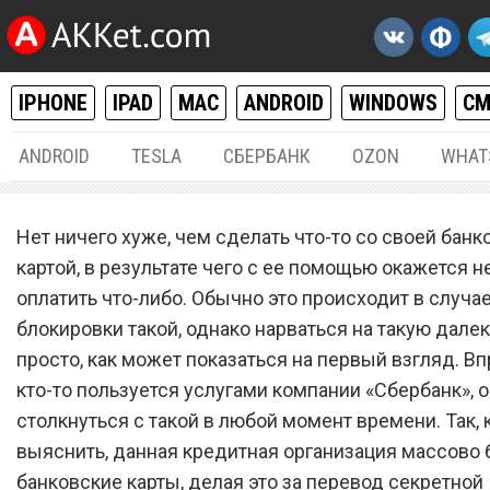
IPHONE
IPAD
MAC
ANDROID
WINDOWS
С
ANDROID
TESLA
СБЕРБАНК
OZON
WHAT
РАЗНОЕ
31.
Нет ничего хуже, чем сделать что-то со своей банк
«Сбербанк» массово блок
картой, в результате чего с ее помощью окажется 
оплатить что-либо. Обычно это происходит в случа
банковские карты за пере
блокировки такой, однако нарваться на такую далек
секретной комбинации ци
просто, как может показаться на первый взгляд. Вп
кто-то пользуется услугами компании «Сбербанк», 
столкнуться с такой в любой момент времени. Так, 
выяснить, данная кредитная организация массово 
банковские карты, делая это за перевод секретной