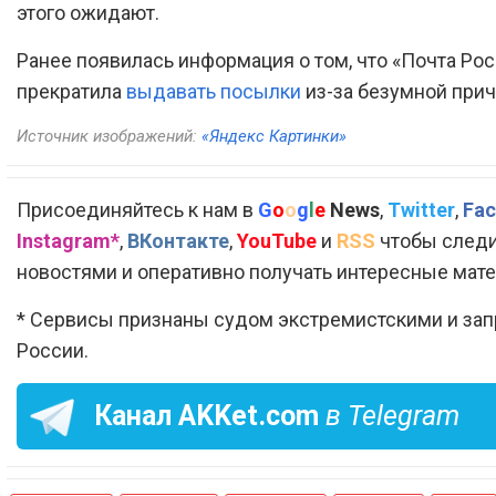
этого ожидают.
Ранее появилась информация о том, что «Почта Ро
прекратила
выдавать посылки
из-за безумной при
Источник изображений:
«Яндекс Картинки»
Присоединяйтесь к нам в
G
o
o
g
l
e
News
,
Twitter
,
Fac
Instagram*
,
ВКонтакте
,
YouTube
и
RSS
чтобы следи
новостями и оперативно получать интересные мат
* Сервисы признаны судом экстремистскими и за
России.
Канал
AKKet.com
в Telegram