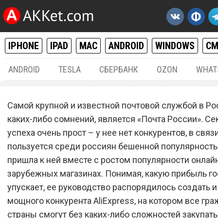
IPHONE
IPAD
MAC
ANDROID
WINDOWS
С
ANDROID
TESLA
СБЕРБАНК
OZON
WHAT
РАЗНОЕ
28.
Самой крупной и известной почтовой службой в Ро
«Почта России» запустила
каких-либо сомнений, является «Почта России». Се
успеха очень прост – у нее нет конкурентов, в связ
мощного конкурента AliEx
пользуется среди россиян бешенной популярность
пришла к ней вместе с ростом популярности онлай
зарубежных магазинах. Понимая, какую прибыль го
упускает, ее руководство распорядилось создать и
мощного конкурента AliExpress, на котором все гр
страны смогут без каких-либо сложностей закупат