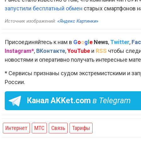
запустили бесплатный обмен
старых смартфонов н
Источник изображений:
«Яндекс Картинки»
Присоединяйтесь к нам в
G
o
o
g
l
e
News
,
Twitter
,
Fac
Instagram*
,
ВКонтакте
,
YouTube
и
RSS
чтобы следи
новостями и оперативно получать интересные мат
* Сервисы признаны судом экстремистскими и за
России.
Канал
AKKet.com
в Telegram
Интернет
МТС
Связь
Тарифы