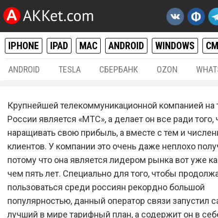
IPHONE
IPAD
MAC
ANDROID
WINDOWS
С
ANDROID
TESLA
СБЕРБАНК
OZON
WHAT
РАЗНОЕ
27.
Крупнейшей телекоммуникационной компанией на 
Почта даром: сотовый опе
России является «МТС», а делает он все ради того,
наращивать свою прибыль, а вместе с тем и числен
«МТС» запустил самый л
клиентов. У компании это очень даже неплохо полу
в мире тарифный план
потому что она является лидером рынка вот уже ка
чем пять лет. Специально для того, чтобы продолж
пользоваться среди россиян рекордно большой
популярностью, данный оператор связи запустил 
лучший в мире тарифный план, а содержит он в се