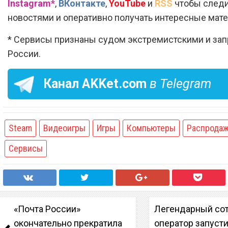
Instagram*
,
ВКонтакте
,
YouTube
и
RSS
чтобы следи
новостями и оперативно получать интересные мат
* Сервисы признаны судом экстремистскими и за
России.
Канал
AKKet.com
в Telegram
Steam
Видеоигры
Игры
Компьютеры
Распрода
Сервисы
«Почта России»
Легендарный со
окончательно прекратила
оператор запуст