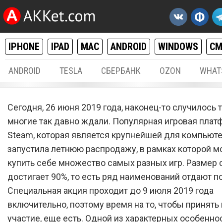
IPHONE
IPAD
MAC
ANDROID
WINDOWS
С
ANDROID
TESLA
СБЕРБАНК
OZON
WHAT
РАЗНОЕ
26.
Сегодня, 26 июня 2019 года, наконец-то случилось т
Steam запустил летнюю
многие так давно ждали. Популярная игровая плат
Steam, которая является крупнейшей для компьюте
распродажу, в которой
запустила летнюю распродажу, в рамках которой 
участвуют более 5 000 игр
купить себе множество самых разных игр. Размер 
достигает 90%, то есть ряд наименований отдают п
Специальная акция проходит до 9 июля 2019 года
включительно, поэтому время на то, чтобы принять 
участие, еще есть. Одной из характерных особенно