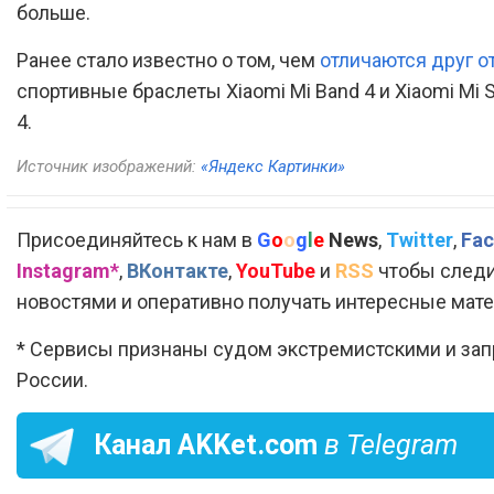
больше.
Ранее стало известно о том, чем
отличаются друг о
спортивные браслеты Xiaomi Mi Band 4 и Xiaomi Mi 
4.
Источник изображений:
«Яндекс Картинки»
Присоединяйтесь к нам в
G
o
o
g
l
e
News
,
Twitter
,
Fac
Instagram*
,
ВКонтакте
,
YouTube
и
RSS
чтобы следи
новостями и оперативно получать интересные мат
* Сервисы признаны судом экстремистскими и за
России.
Канал
AKKet.com
в Telegram