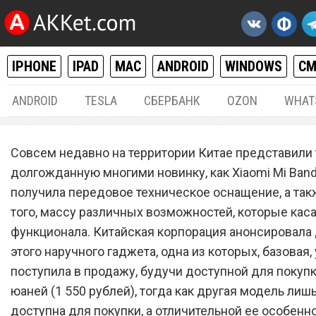
IPHONE
IPAD
MAC
ANDROID
WINDOWS
С
ANDROID
TESLA
СБЕРБАНК
OZON
WHAT
РАЗНОЕ
20.
Совсем недавно на территории Китае представили
Xiaomi Mi Band 4 с NFC дл
долгожданную многими новинку, как Xiaomi Mi Band
получила передовое техническое оснащение, а так
оплаты покупок в магазин
того, массу различных возможностей, которые кас
поступил в продажу
функционала. Китайская корпорация анонсировала
этого наручного гаджета, одна из которых, базовая,
поступила в продажу, будучи доступной для покупк
юаней (1 550 рублей), тогда как другая модель лиш
доступна для покупки, а отличительной ее особенн