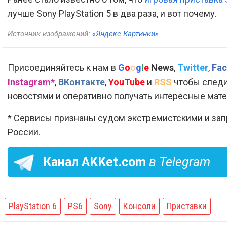
лучше Sony PlayStation 5 в два раза, и вот почему.
Источник изображений:
«Яндекс Картинки»
Присоединяйтесь к нам в
G
o
o
g
l
e
News
,
Twitter
,
Fac
Instagram*
,
ВКонтакте
,
YouTube
и
RSS
чтобы следи
новостями и оперативно получать интересные мат
* Сервисы признаны судом экстремистскими и за
России.
Канал
AKKet.com
в Telegram
PlayStation 6
PS6
Sony
Консоли
Приставки