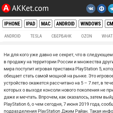
IPHONE
IPAD
MAC
ANDROID
WINDOWS
С
ANDROID
TESLA
СБЕРБАНК
OZON
WHAT
РАЗНОЕ
07.
Ни для кого уже давно не секрет, что в следующем
Sony рассказала об игров
в продажу на территории России и множества друг
мира поступит игровая приставка PlayStation 5, кот
приставке PlayStation 6
обещает стать самой мощной на рынке. Это игрово
устройство окажется рассчитано на 5 – 7 лет, в теч
которых о выходе консоли нового поколения не пр
даже и мечтать. Впрочем, как оказалось, затем вый
PlayStation 6, о чем сегодня, 7 июня 2019 года, соо
подразделения PlayStation Джим Райан. Такая инф