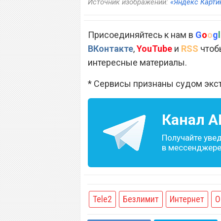
Источник изображений:
«Яндекс Карти
Присоединяйтесь к нам в
G
o
o
g
l
ВКонтакте
,
YouTube
и
RSS
чтобы
интересные материалы.
* Сервисы признаны судом экс
Канал
A
Получайте уве
в мессенджере 
Tele2
Безлимит
Интернет
О