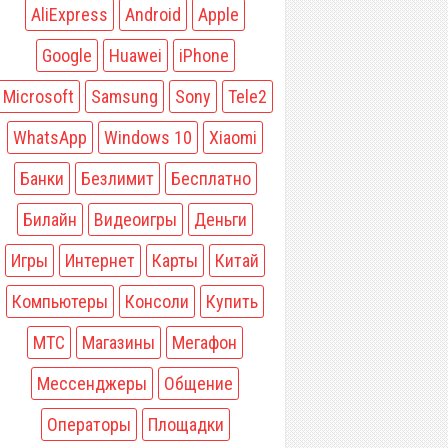
AliExpress
Android
Apple
Google
Huawei
iPhone
Microsoft
Samsung
Sony
Tele2
WhatsApp
Windows 10
Xiaomi
Банки
Безлимит
Бесплатно
Билайн
Видеоигры
Деньги
Игры
Интернет
Карты
Китай
Компьютеры
Консоли
Купить
МТС
Магазины
Мегафон
Мессенджеры
Общение
Операторы
Площадки