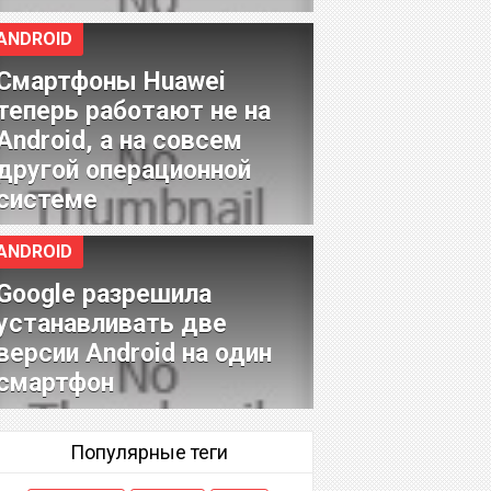
ANDROID
Смартфоны Huawei
теперь работают не на
Android, а на совсем
другой операционной
системе
ANDROID
Google разрешила
устанавливать две
версии Android на один
смартфон
Популярные теги