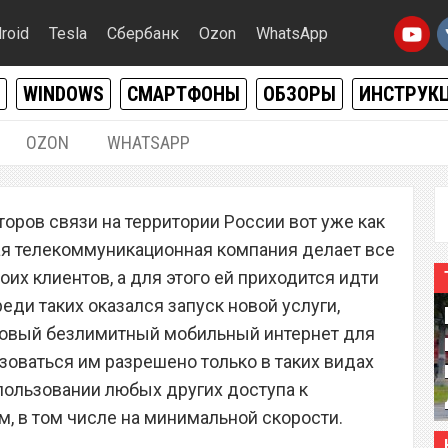
roid
Tesla
Сбербанк
Ozon
WhatsApp
WINDOWS
СМАРТФОНЫ
ОБЗОРЫ
ИНСТРУК
OZON
WHATSAPP
01.06.2019
|
0
оров связи на территории России вот уже как
р Tele2 запустил новый
ная телекоммуникационная компания делает все
бильный интернет для
их клиентов, а для этого ей приходится идти
еди таких оказался запуск новой услуги,
ланшетов
 новый безлимитный мобильный интернет для
зоваться им разрешено только в таких видах
пользовании любых других доступа к
м, в том числе на минимальной скорости.