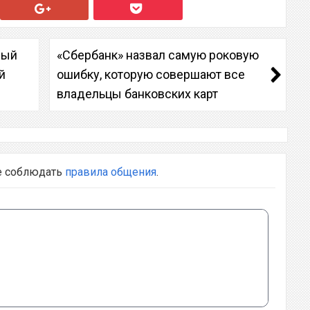
рый
«Сбербанк» назвал самую роковую
й
ошибку, которую совершают все
владельцы банковских карт
е соблюдать
правила общения
.