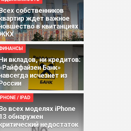
Всех собственников
квартир ждет важное
новшество в квитанциях
ЖКХ
ФИНАНСЫ
Ни вкладов, ни кредитов:
«Райффайзен Банк»
навсегда исчезнет из
России
IPHONE / IPAD
Во всех моделях iPhone
13 обнаружен
критический недостаток