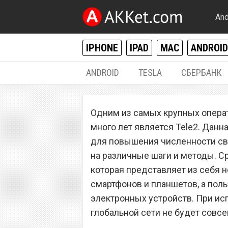
And
IPHONE
IPAD
MAC
ANDROID
ANDROID
TESLA
СБЕРБАНК
РАЗНОЕ
Одним из самых крупных операт
Сотовый операто
много лет является Tele2. Дан
безлимитный мо
для повышения численности сво
на различные шаги и методы. Ср
смартфонов и п
которая представляет из себя
смартфонов и планшетов, а поль
электронных устройств. При ис
глобальной сети не будет совсе