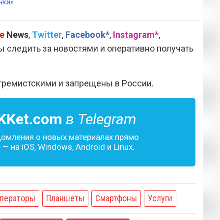
нки»
e
News
,
Twitter
,
Facebook*
,
Instagram*
,
 следить за новостями и оперативно получать
тремистскими и запрещены в России.
KKet.com
в Telegram
домления о новых материалах прямо
— на iOS, Windows, Android и Linux.
ператоры
Планшеты
Смартфоны
Услуги