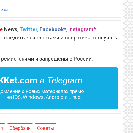
нки»
e
News
,
Twitter
,
Facebook*
,
Instagram*
,
 следить за новостями и оперативно получать
тремистскими и запрещены в России.
KKet.com
в Telegram
домления о новых материалах прямо
— на iOS, Windows, Android и Linux.
ия
Сбербанк
Советы