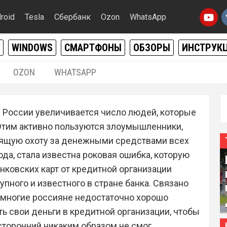
roid
Tesla
Сбербанк
Ozon
WhatsApp
WINDOWS
СМАРТФОНЫ
ОБЗОРЫ
ИНСТРУК
OZON
WHATSAPP
26.05.2019
|
0
в России увеличивается число людей, которые
ал роковую ошибку,
Этим активно пользуются злоумышленники,
ют все пользователи
ящую охоту за денежными средствами всех
ода, стала известна роковая ошибка, которую
нковских карт от кредитной организации
рупного и известного в стране банка. Связано
о многие россияне недостаточно хорошо
ь свои деньги в кредитной организации, чтобы
сторонний никаким образом не смог.