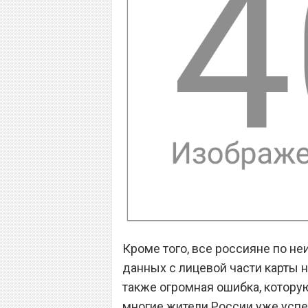
Кроме того, все россияне по н
данных с лицевой части карты н
также огромная ошибка, котору
многие жители России уже успел