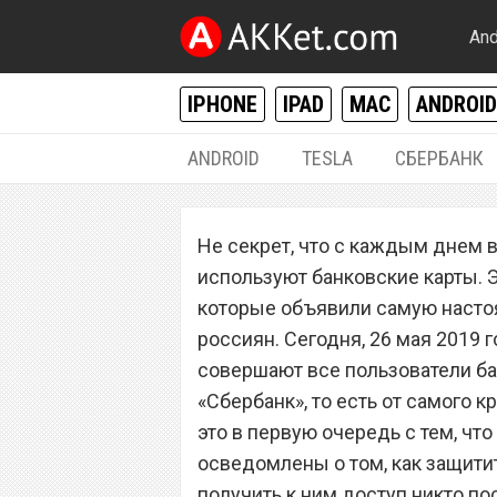
And
IPHONE
IPAD
MAC
ANDROID
ANDROID
TESLA
СБЕРБАНК
РАЗНОЕ
Не секрет, что с каждым днем 
«Сбербанк» назв
используют банковские карты. 
которую соверша
которые объявили самую насто
россиян. Сегодня, 26 мая 2019 г
банковских карт
совершают все пользователи ба
«Сбербанк», то есть от самого к
это в первую очередь с тем, чт
осведомлены о том, как защитит
получить к ним доступ никто по