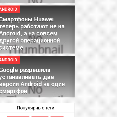
ANDROID
Смартфоны Huawei
теперь работают не на
Android, а на совсем
другой операционной
системе
ANDROID
Google разрешила
устанавливать две
версии Android на один
смартфон
Популярные теги