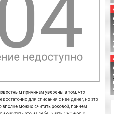
еизвестным причинам уверены в том, что
едостаточно для списания с нее денег, но это
ю вполне можно считать роковой, причем
и ощутить это на себе. Знать CVC-код с