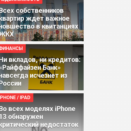
Всех собственников
квартир ждет важное
новшество в квитанциях
ЖКХ
ФИНАНСЫ
Ни вкладов, ни кредитов:
«Райффайзен Банк»
навсегда исчезнет из
России
IPHONE / IPAD
Во всех моделях iPhone
13 обнаружен
критический недостаток