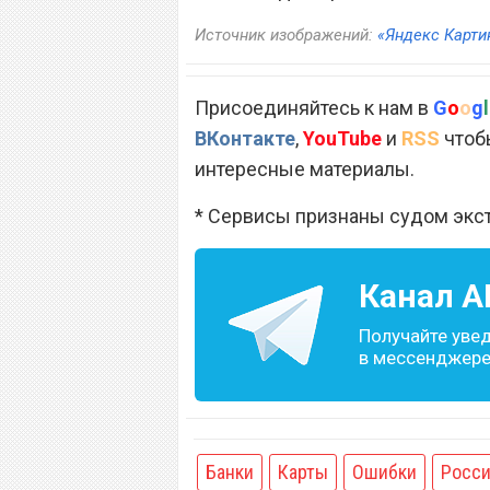
Источник изображений:
«Яндекс Карти
Присоединяйтесь к нам в
G
o
o
g
l
ВКонтакте
,
YouTube
и
RSS
чтобы
интересные материалы.
* Сервисы признаны судом экс
Канал
A
Получайте уве
в мессенджере 
Банки
Карты
Ошибки
Росс