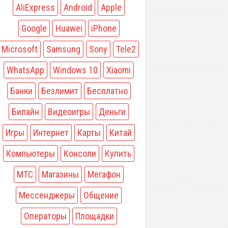
AliExpress
Android
Apple
Google
Huawei
iPhone
Microsoft
Samsung
Sony
Tele2
WhatsApp
Windows 10
Xiaomi
Банки
Безлимит
Бесплатно
Билайн
Видеоигры
Деньги
Игры
Интернет
Карты
Китай
Компьютеры
Консоли
Купить
МТС
Магазины
Мегафон
Мессенджеры
Общение
Операторы
Площадки