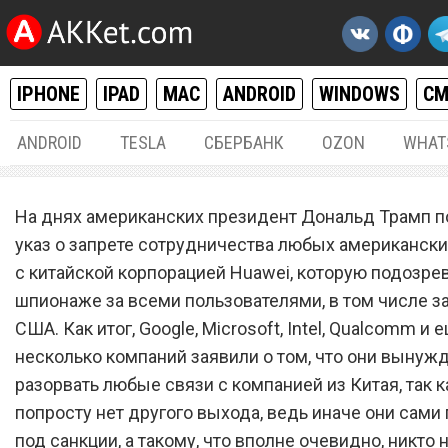
IPHONE
IPAD
MAC
ANDROID
WINDOWS
С
ANDROID
TESLA
СБЕРБАНК
OZON
WHAT
РАЗНОЕ
21.
На днях американских президент Дональд Трамп 
Смартфоны Huawei будут
указ о запрете сотрудничества любых американск
с китайской корпорацией Huawei, которую подозре
работать еще три месяца.
шпионаже за всеми пользователями, в том числе з
будет потом?
США. Как итог, Google, Microsoft, Intel, Qualcomm и 
несколько компаний заявили о том, что они вынуж
разорвать любые связи с компанией из Китая, так к
попросту нет другого выхода, ведь иначе они сами
под санкции, а такому, что вполне очевидно, никто 