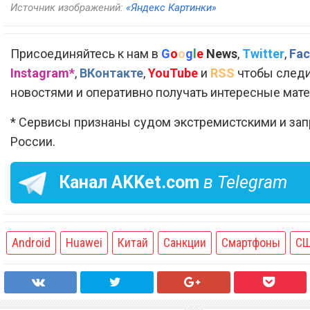
Источник изображений:
«Яндекс Картинки»
Присоединяйтесь к нам в
G
o
o
g
l
e
News
,
Twitter
,
Fac
Instagram*
,
ВКонтакте
,
YouTube
и
RSS
чтобы следи
новостями и оперативно получать интересные мат
* Сервисы признаны судом экстремистскими и за
России.
Канал
AKKet.com
в Telegram
Android
Huawei
Китай
Санкции
Смартфоны
С