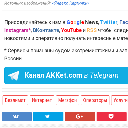
Источник изображений:
«Яндекс Картинки»
Присоединяйтесь к нам в
G
o
o
g
l
e
News
,
Twitter
,
Fac
Instagram*
,
ВКонтакте
,
YouTube
и
RSS
чтобы следи
новостями и оперативно получать интересные мат
* Сервисы признаны судом экстремистскими и за
России.
Канал
AKKet.com
в Telegram
Безлимит
Интернет
Мегафон
Операторы
Услуги