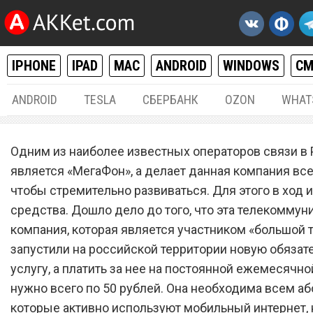
IPHONE
IPAD
MAC
ANDROID
WINDOWS
С
ANDROID
TESLA
СБЕРБАНК
OZON
WHAT
РАЗНОЕ
11.
Одним из наиболее известных операторов связи в
Сотовый оператор «МегаФ
является «МегаФон», а делает данная компания все 
чтобы стремительно развиваться. Для этого в ход 
запустил новую обязател
средства. Дошло дело до того, что эта телекоммун
услугу за 50 рублей в мес
компания, которая является участником «большой т
запустили на российской территории новую обязат
услугу, а платить за нее на постоянной ежемесячн
нужно всего по 50 рублей. Она необходима всем аб
которые активно используют мобильный интернет, 