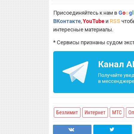
Присоединяйтесь к нам в
G
o
o
g
l
ВКонтакте
,
YouTube
и
RSS
чтобы
интересные материалы.
* Сервисы признаны судом экс
Канал
A
Получайте уве
в мессенджере 
Безлимит
Интернет
МТС
Оп