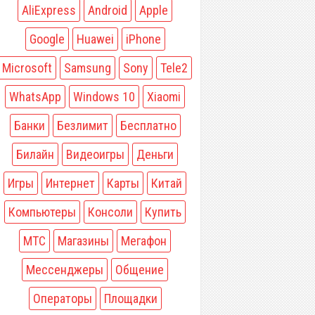
AliExpress
Android
Apple
Google
Huawei
iPhone
Microsoft
Samsung
Sony
Tele2
WhatsApp
Windows 10
Xiaomi
Банки
Безлимит
Бесплатно
Билайн
Видеоигры
Деньги
Игры
Интернет
Карты
Китай
Компьютеры
Консоли
Купить
МТС
Магазины
Мегафон
Мессенджеры
Общение
Операторы
Площадки