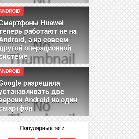
ANDROID
Смартфоны Huawei
теперь работают не на
Android, а на совсем
другой операционной
системе
ANDROID
Google разрешила
устанавливать две
версии Android на один
смартфон
Популярные теги