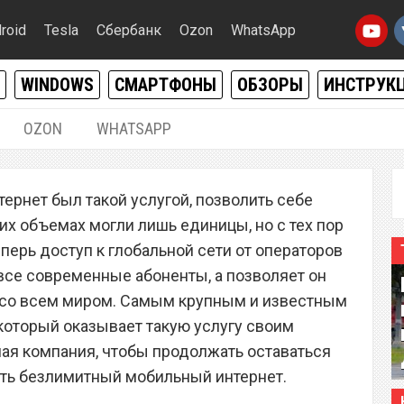
roid
Tesla
Сбербанк
Ozon
WhatsApp
WINDOWS
СМАРТФОНЫ
ОБЗОРЫ
ИНСТРУК
OZON
WHATSAPP
10.05.2019
|
1
ернет был такой услугой, позволить себе
ор «МТС» запустил
их объемах могли лишь единицы, но с тех пор
бильный интернет, от
перь доступ к глобальной сети от операторов
все современные абоненты, а позволяет он
шоке
и со всем миром. Самым крупным и известным
который оказывает такую услугу своим
ная компания, чтобы продолжать оставаться
ить безлимитный мобильный интернет.