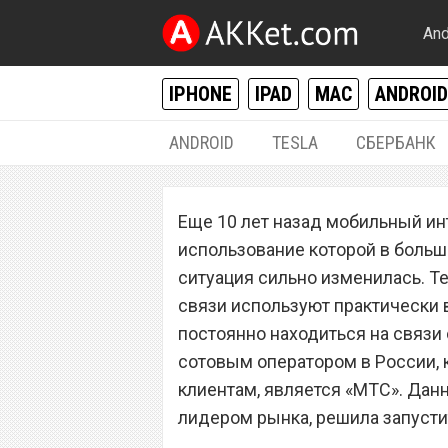
And
IPHONE
IPAD
MAC
ANDROID
ANDROID
TESLA
СБЕРБАНК
РАЗНОЕ
Еще 10 лет назад мобильный инт
Сотовый операт
использование которой в больш
безлимитный мо
ситуация сильно изменилась. Те
связи используют практически 
которого все в 
постоянно находиться на связ
сотовым оператором в России, 
клиентам, является «МТС». Дан
лидером рынка, решила запуст