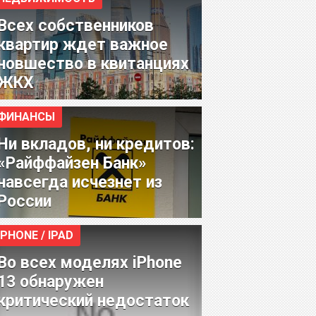
Всех собственников
квартир ждет важное
новшество в квитанциях
ЖКХ
ФИНАНСЫ
Ни вкладов, ни кредитов:
«Райффайзен Банк»
навсегда исчезнет из
России
IPHONE / IPAD
Во всех моделях iPhone
13 обнаружен
критический недостаток