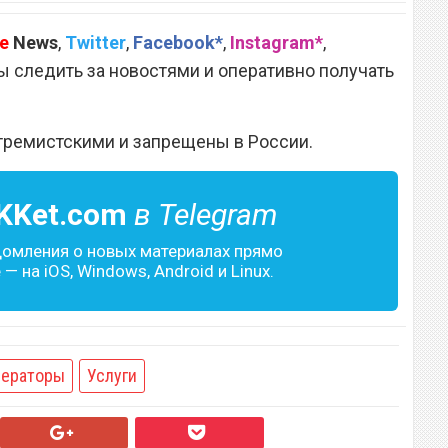
e
News
,
Twitter
,
Facebook*
,
Instagram*
,
 следить за новостями и оперативно получать
тремистскими и запрещены в России.
KKet.com
в Telegram
домления о новых материалах прямо
— на iOS, Windows, Android и Linux.
ераторы
Услуги