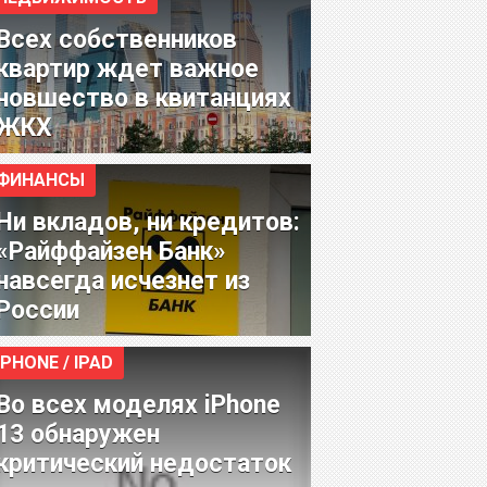
Всех собственников
квартир ждет важное
новшество в квитанциях
ЖКХ
ФИНАНСЫ
Ни вкладов, ни кредитов:
«Райффайзен Банк»
навсегда исчезнет из
России
IPHONE / IPAD
Во всех моделях iPhone
13 обнаружен
критический недостаток