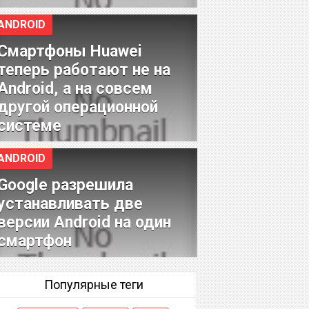
ANDROID
Смартфоны Huawei
теперь работают не на
Android, а на совсем
другой операционной
системе
ANDROID
Google разрешила
устанавливать две
версии Android на один
смартфон
Популярные теги