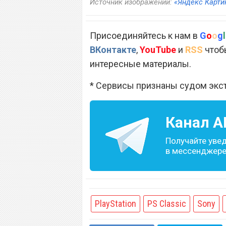
Источник изображений:
«Яндекс Карти
Присоединяйтесь к нам в
G
o
o
g
l
ВКонтакте
,
YouTube
и
RSS
чтобы
интересные материалы.
* Сервисы признаны судом экс
Канал
A
Получайте уве
в мессенджере 
PlayStation
PS Classic
Sony