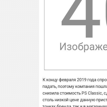
К концу февраля 2019 года спро
падать, поэтому компания пошл
снизила стоимость PS Classic, с
столь низкой цене данную прис
точках бренда, так и в магазина