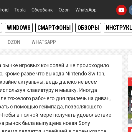
roid
Tesla
Сбербанк
Ozon
WhatsApp
WINDOWS
СМАРТФОНЫ
ОБЗОРЫ
ИНСТРУК
OZON
WHATSAPP
07.05.2019
|
0
на рынке игровых консолей и не происходило
 PlayStation
, кроме разве что выхода Nintendo Switch,
ухнула в цене до 2 990
крайне актуальны, ведь далеко не всем
 используя клавиатуру и мышку. Иногда
ле тяжелого рабочего дня прилечь на диван,
грать с помощью геймпада, позволяющего
Чтобы в полной мере получать удовольствие
 на рынок была выпущена новая Sony
ее время является новейшей в своем классе.