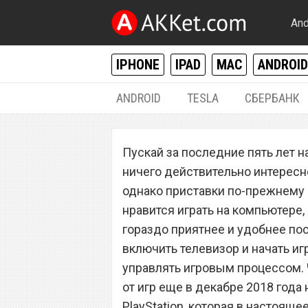
And
IPHONE
IPAD
MAC
ANDROID
ANDROID
TESLA
СБЕРБАНК
РАЗНОЕ
Пускай за последние пять лет 
Самая новая Sony
ничего действительно интересно
сокрушительно р
однако приставки по-прежнему 
нравится играть на компьютере,
рублей
гораздо приятнее и удобнее пос
включить телевизор и начать и
управлять игровым процессом. 
от игр еще в декабре 2018 года
PlayStation, которая в настоящ