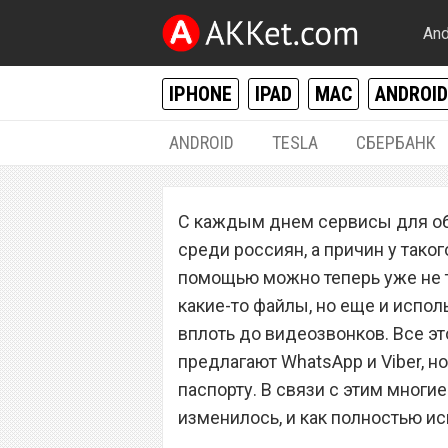
And
IPHONE
IPAD
MAC
ANDROID
ANDROID
TESLA
СБЕРБАНК
РАЗНОЕ
С каждым днем сервисы для об
WhatsApp и Viber
среди россиян, а причин у тако
изменилось с 5 
помощью можно теперь уже не 
какие-то файлы, но еще и испол
пользователей?
вплоть до видеозвонков. Все э
предлагают WhatsApp и Viber, н
паспорту. В связи с этим многи
изменилось, и как полностью и