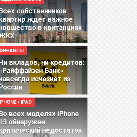
Всех собственников
квартир ждет важное
новшество в квитанциях
ЖКХ
ФИНАНСЫ
Ни вкладов, ни кредитов:
«Райффайзен Банк»
навсегда исчезнет из
России
IPHONE / IPAD
Во всех моделях iPhone
13 обнаружен
критический недостаток