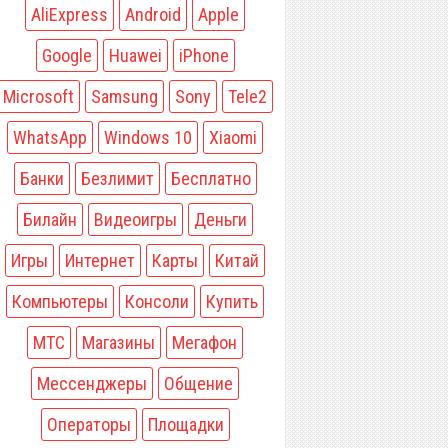
AliExpress
Android
Apple
Google
Huawei
iPhone
Microsoft
Samsung
Sony
Tele2
WhatsApp
Windows 10
Xiaomi
Банки
Безлимит
Бесплатно
Билайн
Видеоигры
Деньги
Игры
Интернет
Карты
Китай
Компьютеры
Консоли
Купить
МТС
Магазины
Мегафон
Мессенджеры
Общение
Операторы
Площадки