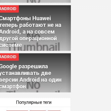
ANDROID
Смартфоны Huawei
теперь работают не на
Android, а на совсем
другой операционной
системе
ANDROID
Google разрешила
устанавливать две
версии Android на один
смартфон
Популярные теги