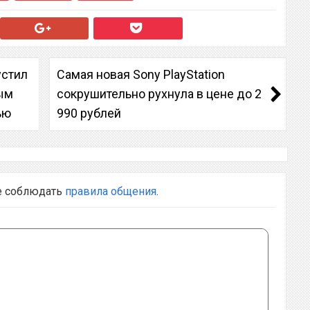
устил
Самая новая Sony PlayStation
ым
сокрушительно рухнула в цене до 2
ью
990 рублей
е соблюдать
правила общения
.