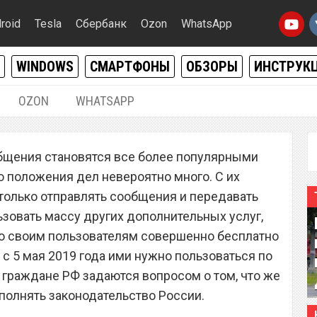
roid
Tesla
Сбербанк
Ozon
WhatsApp
WINDOWS
СМАРТФОНЫ
ОБЗОРЫ
ИНСТРУК
OZON
WHATSAPP
07.05.2019
|
0
щения становятся все более популярными
 теперь по паспорту: что
го положения дел невероятно много. С их
мая для всех
только отправлять сообщения и передавать
ьзовать массу других дополнительных услуг,
то своим пользователям совершенно бесплатно
о с 5 мая 2019 года ими нужно пользоваться по
е граждане РФ задаются вопросом о том, что же
сполнять законодательство России.