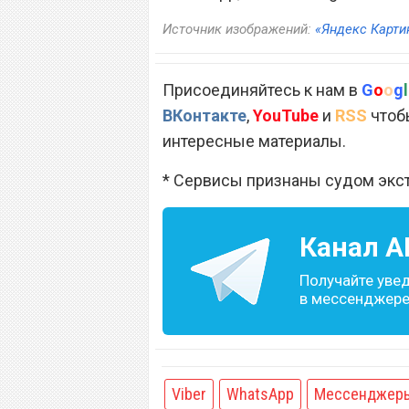
Источник изображений:
«Яндекс Карти
Присоединяйтесь к нам в
G
o
o
g
l
ВКонтакте
,
YouTube
и
RSS
чтобы
интересные материалы.
* Сервисы признаны судом экс
Канал
A
Получайте уве
в мессенджере 
Viber
WhatsApp
Мессенджер