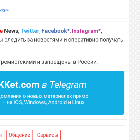
нки»
e
News
,
Twitter
,
Facebook*
,
Instagram*
,
 следить за новостями и оперативно получать
тремистскими и запрещены в России.
KKet.com
в Telegram
домления о новых материалах прямо
— на iOS, Windows, Android и Linux.
ы
Общение
Сервисы